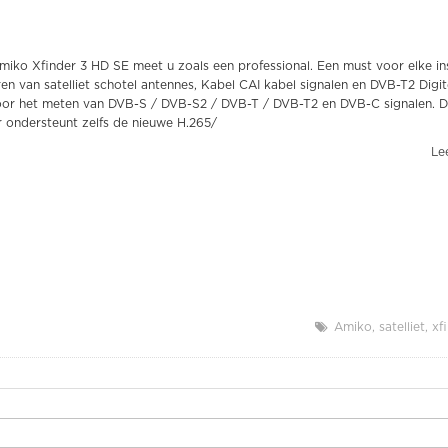
iko Xfinder 3 HD SE meet u zoals een professional. Een must voor elke ins
eren van satelliet schotel antennes, Kabel CAI kabel signalen en DVB-T2 Digi
voor het meten van DVB-S / DVB-S2 / DVB-T / DVB-T2 en DVB-C signalen. 
r ondersteunt zelfs de nieuwe H.265/
Lee
Amiko
satelliet
xf