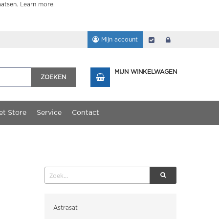
aatsen.
Learn more
.
Mijn account
Afrekenen
login
MIJN WINKELWAGEN
ZOEKEN
et Store
Service
Contact
Categorieën
Astrasat