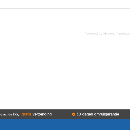
Powered by
Mirasvit Magento 
oven de €75,-
gratis
verzending
30 dagen omruilgarantie