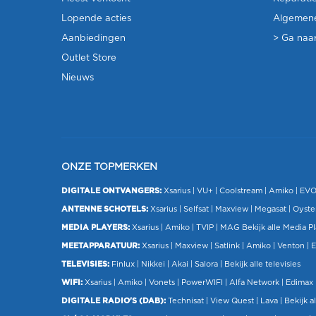
Lopende acties
Algemen
Aanbiedingen
> Ga naar
Outlet Store
Nieuws
ONZE TOPMERKEN
DIGITALE ONTVANGERS:
Xsarius
|
VU+
| Coolstream |
Amiko
|
EV
ANTENNE SCHOTELS:
Xsarius
|
Selfsat
|
Maxview
|
Megasat
| Oyste
MEDIA PLAYERS:
Xsarius
|
Amiko
|
TVIP
|
MAG
Bekijk alle Media P
MEETAPPARATUUR:
Xsarius
|
Maxview
|
Satlink
|
Amiko
|
Venton
|
E
TELEVISIES:
Finlux
| Nikkei |
Akai
|
Salora
|
Bekijk alle televisies
WIFI:
Xsarius
|
Amiko
|
Vonets
|
PowerWIFI
|
Alfa Network
|
Edimax
DIGITALE RADIO'S (DAB):
Technisat
|
View Quest
|
Lava
|
Bekijk al