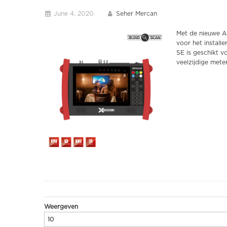
June 4, 2020
Seher Mercan
Met de nieuwe Am
voor het install
SE is geschikt 
veelzijdige mete
Weergeven