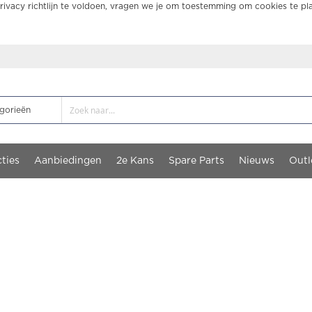
ivacy richtlijn te voldoen, vragen we je om toestemming om cookies te pl
ties
Aanbiedingen
2e Kans
Spare Parts
Nieuws
Outl