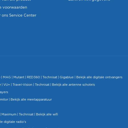
e voorwaarden
 ons Service Center
O
|
MAG
|
Mutant
| RED360 |
Technisat
|
Gigablue
|
Bekijk alle digitale ontvangers
r |
VU+
|
Travel-Vision
|
Technisat
|
Bekijk alle antenne schotels
layers
mitor
|
Bekijk alle meetapparatuur
| Maximum |
Technisat
|
Bekijk alle wifi
le digitale radio's