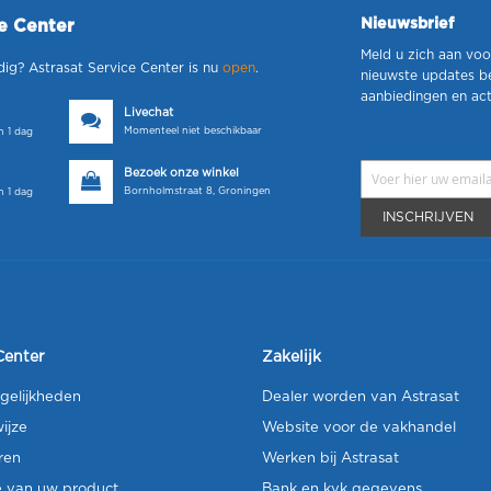
Nieuwsbrief
ce Center
Meld u zich aan voo
dig? Astrasat Service Center is nu
open
.
nieuwste updates b
aanbiedingen en act
Livechat
Momenteel niet beschikbaar
 1 dag
Bezoek onze winkel
Bornholmstraat 8, Groningen
 1 dag
INSCHRIJVEN
Center
Zakelijk
gelijkheden
Dealer worden van Astrasat
ijze
Website voor de vakhandel
ren
Werken bij Astrasat
e van uw product
Bank en kvk gegevens