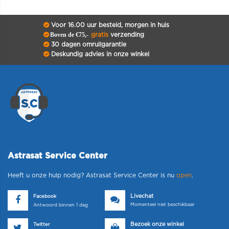
Voor 16.00 uur besteld, morgen in huis
Boven de €75,-
gratis
verzending
30 dagen omruilgarantie
Deskundig advies in onze winkel
Astrasat Service Center
Heeft u onze hulp nodig? Astrasat Service Center is nu
open
.
Livechat
Facebook
Momenteel niet beschikbaar
Antwoord binnen 1 dag
Bezoek onze winkel
Twitter