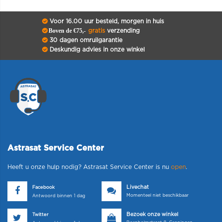
Voor 16.00 uur besteld, morgen in huis
Boven de €75,-
gratis
verzending
30 dagen omruilgarantie
Deskundig advies in onze winkel
Astrasat Service Center
Heeft u onze hulp nodig? Astrasat Service Center is nu
open
.
Livechat
Facebook
Momenteel niet beschikbaar
Antwoord binnen 1 dag
Bezoek onze winkel
Twitter