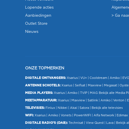
Lopende acties
Algemen
Aanbiedingen
> Ga naar
Outlet Store
Nieuws
ONZE TOPMERKEN
DIGITALE ONTVANGERS:
Xsarius
|
VU+
| Coolstream |
Amiko
|
EV
ANTENNE SCHOTELS:
Xsarius
|
Selfsat
|
Maxview
|
Megasat
| Oyste
MEDIA PLAYERS:
Xsarius
|
Amiko
|
TVIP
|
MAG
Bekijk alle Media P
MEETAPPARATUUR:
Xsarius
|
Maxview
|
Satlink
|
Amiko
|
Venton
|
E
TELEVISIES:
Finlux
| Nikkei |
Akai
|
Salora
|
Bekijk alle televisies
WIFI:
Xsarius
|
Amiko
|
Vonets
|
PowerWIFI
|
Alfa Network
|
Edimax
DIGITALE RADIO'S (DAB):
Technisat
|
View Quest
|
Lava
|
Bekijk al