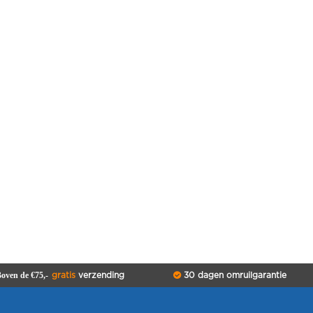
oven de €75,-
gratis
verzending
30 dagen omruilgarantie