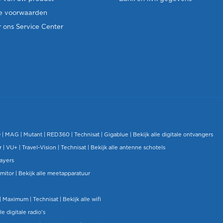
e voorwaarden
 ons Service Center
O
|
MAG
|
Mutant
| RED360 |
Technisat
|
Gigablue
|
Bekijk alle digitale ontvangers
r |
VU+
|
Travel-Vision
|
Technisat
|
Bekijk alle antenne schotels
layers
mitor
|
Bekijk alle meetapparatuur
| Maximum |
Technisat
|
Bekijk alle wifi
le digitale radio's