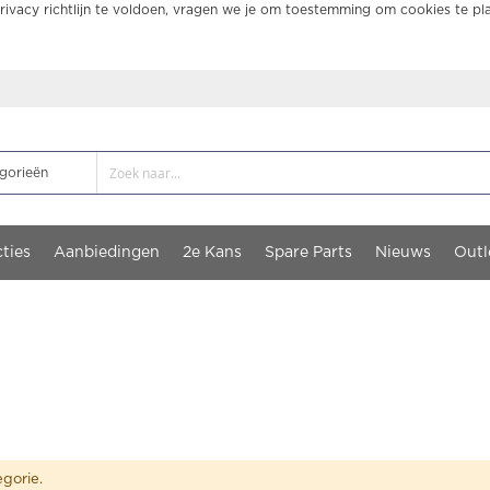
ivacy richtlijn te voldoen, vragen we je om toestemming om cookies te pl
ties
Aanbiedingen
2e Kans
Spare Parts
Nieuws
Outl
gorie.