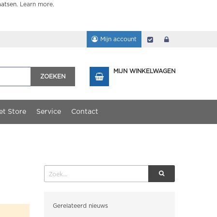
aatsen.
Learn more
.
Mijn account
Afrekenen
login
MIJN WINKELWAGEN
ZOEKEN
et Store
Service
Contact
Categorieën
Gerelateerd nieuws