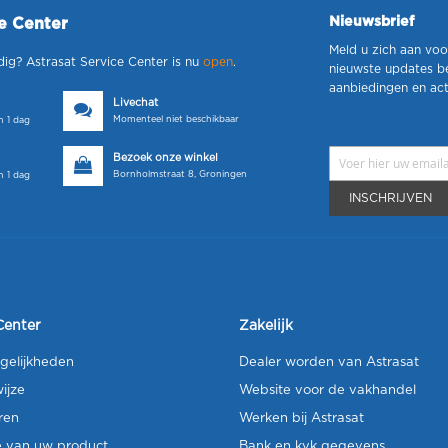
Nieuwsbrief
ce Center
Meld u zich aan voo
dig? Astrasat Service Center is nu
open
.
nieuwste updates b
aanbiedingen en act
Livechat
Momenteel niet beschikbaar
 1 dag
Bezoek onze winkel
Bornholmstraat 8, Groningen
 1 dag
INSCHRIJVEN
Center
Zakelijk
gelijkheden
Dealer worden van Astrasat
ijze
Website voor de vakhandel
ren
Werken bij Astrasat
e van uw product
Bank en kvk gegevens