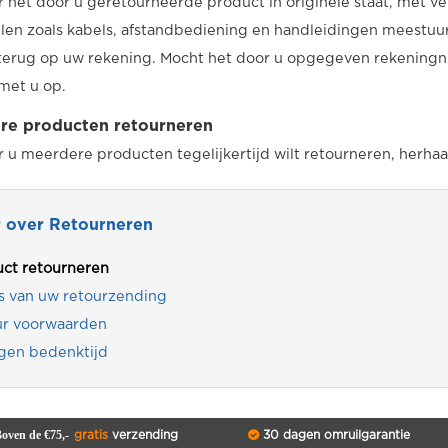
het door u geretourneerde product in originele staat, met ve
en zoals kabels, afstandbediening en handleidingen meestuurt
terug op uw rekening. Mocht het door u opgegeven rekeningnu
met u op.
re producten retourneren
u meerdere producten tegelijkertijd wilt retourneren, herhaa
 over Retourneren
ct retourneren
s van uw retourzending
ur voorwaarden
gen bedenktijd
oven de €75,-
gratis
verzending
30 dagen omruilgarantie