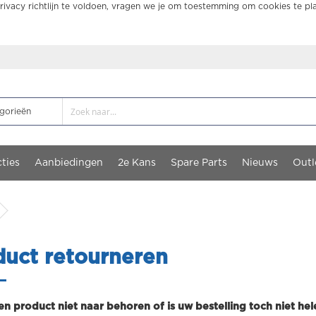
ivacy richtlijn te voldoen, vragen we je om toestemming om cookies te pl
ties
Aanbiedingen
2e Kans
Spare Parts
Nieuws
Outl
duct retourneren
n product niet naar behoren of is uw bestelling toch niet he