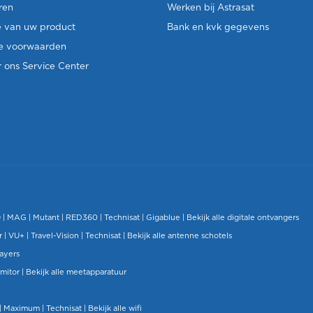
ren
Werken bij Astrasat
e van uw product
Bank en kvk gegevens
e voorwaarden
 ons Service Center
O
|
MAG
|
Mutant
| RED360 |
Technisat
|
Gigablue
|
Bekijk alle digitale ontvangers
r |
VU+
|
Travel-Vision
|
Technisat
|
Bekijk alle antenne schotels
layers
mitor
|
Bekijk alle meetapparatuur
| Maximum |
Technisat
|
Bekijk alle wifi