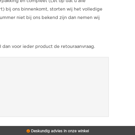
rpakking en compleet (Let op dat u alle
) bij ons binnenkomt, storten wij het volledige
mmer niet bij ons bekend zijn dan nemen wij
l dan voor ieder product de retouraanvraag.
Deskundig advies in onze winkel