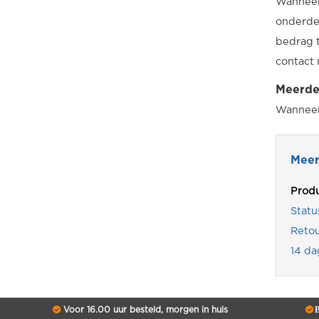
Wanneer 
onderdel
bedrag 
contact 
Meerde
Wanneer 
Meer
Produ
Statu
Reto
14 da
Voor 16.00 uur besteld, morgen in huis
B