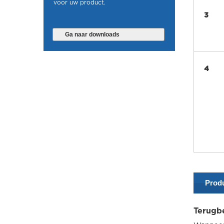
voor uw product.
3
Ga naar downloads
4
Produ
Terugb