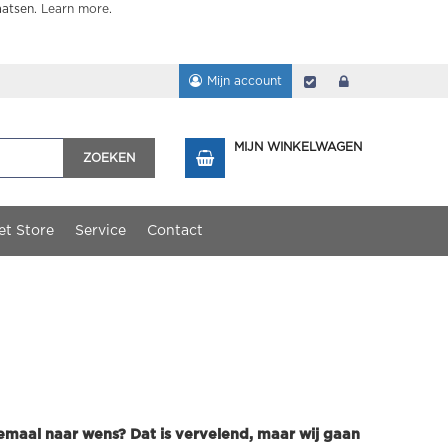
aatsen.
Learn more
.
Mijn account
Afrekenen
login
MIJN WINKELWAGEN
ZOEKEN
et Store
Service
Contact
lemaal naar wens? Dat is vervelend, maar wij gaan