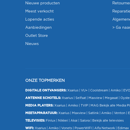
Nieuwe producten
Retourne
Meest verkocht
Reparati
Lopende acties
Algemen
Aanbiedingen
> Ga naar
Outlet Store
Nieuws
ONZE TOPMERKEN
DIGITALE ONTVANGERS:
Xsarius
|
VU+
| Coolstream |
Amiko
|
EV
ANTENNE SCHOTELS:
Xsarius
|
Selfsat
|
Maxview
|
Megasat
| Oyste
MEDIA PLAYERS:
Xsarius
|
Amiko
|
TVIP
|
MAG
Bekijk alle Media P
MEETAPPARATUUR:
Xsarius
|
Maxview
|
Satlink
|
Amiko
|
Venton
|
E
TELEVISIES:
Finlux
| Nikkei |
Akai
|
Salora
|
Bekijk alle televisies
WIFI:
Xsarius
|
Amiko
|
Vonets
|
PowerWIFI
|
Alfa Network
|
Edimax