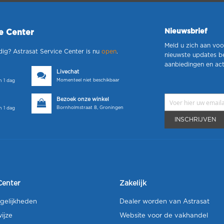
Nieuwsbrief
ce Center
Meld u zich aan voo
dig? Astrasat Service Center is nu
open
.
nieuwste updates b
aanbiedingen en act
Livechat
Momenteel niet beschikbaar
 1 dag
Bezoek onze winkel
Bornholmstraat 8, Groningen
 1 dag
INSCHRIJVEN
Center
Zakelijk
gelijkheden
Dealer worden van Astrasat
ijze
Website voor de vakhandel