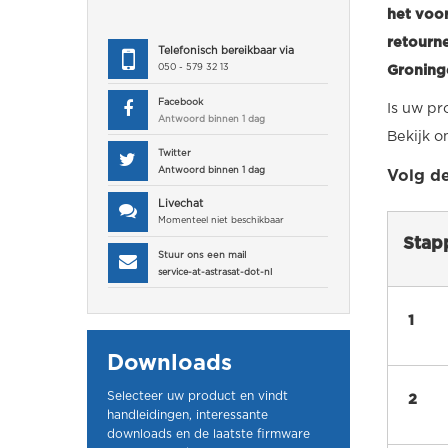
het voor
retourne
Telefonisch bereikbaar via
050 - 579 32 13
Groning
Facebook
Is uw pr
Antwoord binnen 1 dag
Bekijk 
Twitter
Antwoord binnen 1 dag
Volg d
Livechat
Momenteel niet beschikbaar
Stap
Stuur ons een mail
service-at-astrasat-dot-nl
1
Downloads
Selecteer uw product en vindt
2
handleidingen, interessante
downloads en de laatste firmware