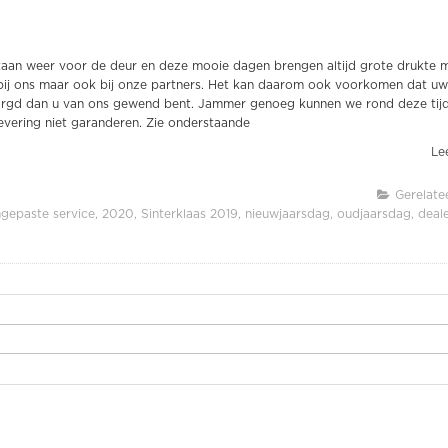
taan weer voor de deur en deze mooie dagen brengen altijd grote drukte m
 bij ons maar ook bij onze partners. Het kan daarom ook voorkomen dat u
orgd dan u van ons gewend bent. Jammer genoeg kunnen we rond deze tijd
levering niet garanderen. Zie onderstaande
Lee
Gerelate
gepaste service
2020
Sinterklaas 2019
nieuwjaarsdag
oudjaarsdag
deal