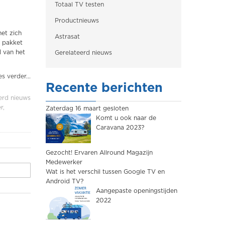
Totaal TV testen
Productnieuws
et zich
Astrasat
w pakket
 van het
Gerelateerd nieuws
s verder...
Recente berichten
erd nieuws
er
Zaterdag 16 maart gesloten
Komt u ook naar de
Caravana 2023?
Gezocht! Ervaren Allround Magazijn
Medewerker
Wat is het verschil tussen Google TV en
Android TV?
Aangepaste openingstijden
2022