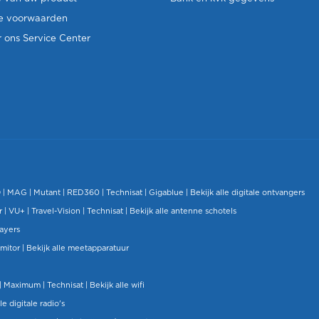
e voorwaarden
 ons Service Center
O
|
MAG
|
Mutant
| RED360 |
Technisat
|
Gigablue
|
Bekijk alle digitale ontvangers
r |
VU+
|
Travel-Vision
|
Technisat
|
Bekijk alle antenne schotels
layers
mitor
|
Bekijk alle meetapparatuur
| Maximum |
Technisat
|
Bekijk alle wifi
le digitale radio's