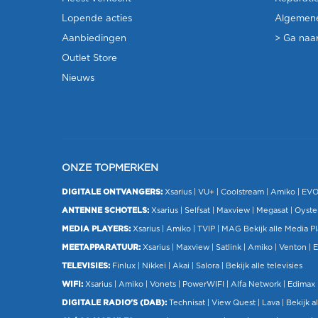
Lopende acties
Algemen
Aanbiedingen
> Ga naar
Outlet Store
Nieuws
ONZE TOPMERKEN
DIGITALE ONTVANGERS:
Xsarius
|
VU+
| Coolstream |
Amiko
|
EV
ANTENNE SCHOTELS:
Xsarius
|
Selfsat
|
Maxview
|
Megasat
| Oyste
MEDIA PLAYERS:
Xsarius
|
Amiko
|
TVIP
|
MAG
Bekijk alle Media P
MEETAPPARATUUR:
Xsarius
|
Maxview
|
Satlink
|
Amiko
|
Venton
|
E
TELEVISIES:
Finlux
| Nikkei |
Akai
|
Salora
|
Bekijk alle televisies
WIFI:
Xsarius
|
Amiko
|
Vonets
|
PowerWIFI
|
Alfa Network
|
Edimax
DIGITALE RADIO'S (DAB):
Technisat
|
View Quest
|
Lava
|
Bekijk al