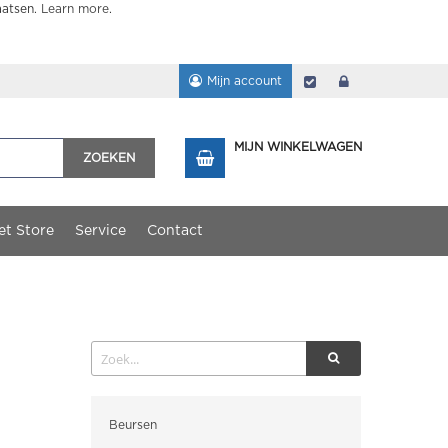
aatsen.
Learn more
.
Mijn account
Afrekenen
login
MIJN WINKELWAGEN
ZOEKEN
et Store
Service
Contact
Categorieën
Beursen