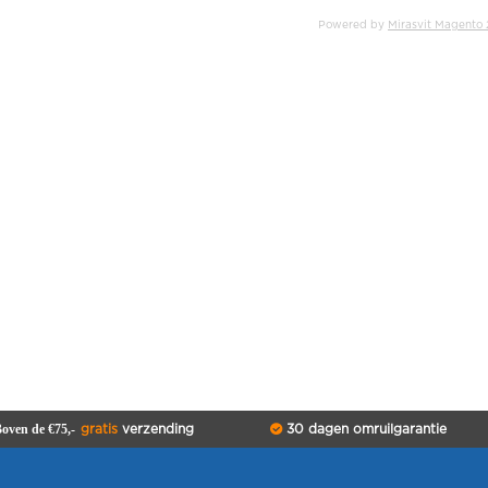
Powered by
Mirasvit Magento 
oven de €75,-
gratis
verzending
30 dagen omruilgarantie