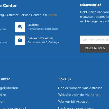
Nieuwsbrief
ce Center
Meld u zich aan voo
dig? Astrasat Service Center is nu
open
.
nieuwste updates b
aanbiedingen en act
Livechat
Momenteel niet beschikbaar
 1 dag
Bezoek onze winkel
Bornholmstraat 8, Groningen
 1 dag
INSCHRIJVEN
Center
Zakelijk
gelijkheden
Dealer worden van Astrasat
ijze
Website voor de vakhandel
ren
Werken bij Astrasat
e van uw product
Bank en kvk gegevens