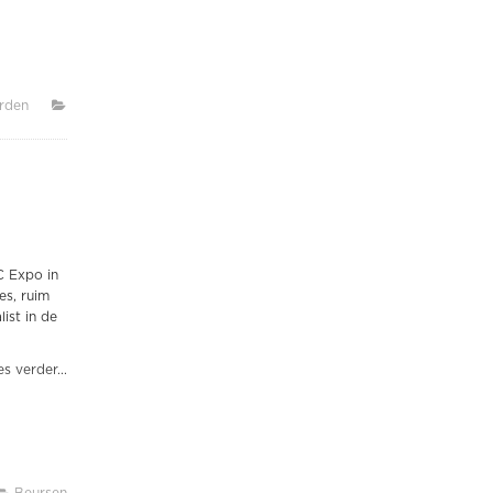
rden
C Expo in
es, ruim
ist in de
s verder...
Beursen