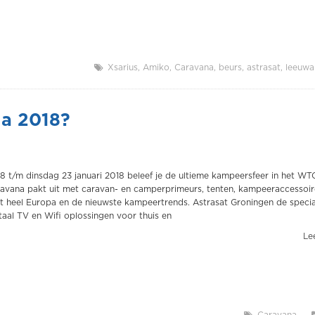
Xsarius
Amiko
Caravana
beurs
astrasat
leeuwa
na 2018?
 t/m dinsdag 23 januari 2018 beleef je de ultieme kampeersfeer in het WT
avana pakt uit met caravan- en camperprimeurs, tenten, kampeeraccessoir
 heel Europa en de nieuwste kampeertrends. Astrasat Groningen de special
taal TV en Wifi oplossingen voor thuis en
Lee
Caravana