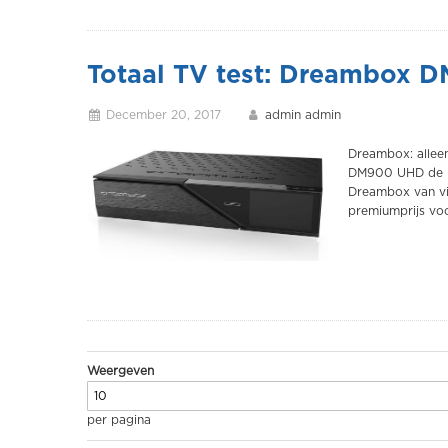
Totaal TV test: Dreambox 
December 20, 2017
admin admin
Dreambox: alleen
DM900 UHD de D
Dreambox van vij
premiumprijs vo
Weergeven
per pagina