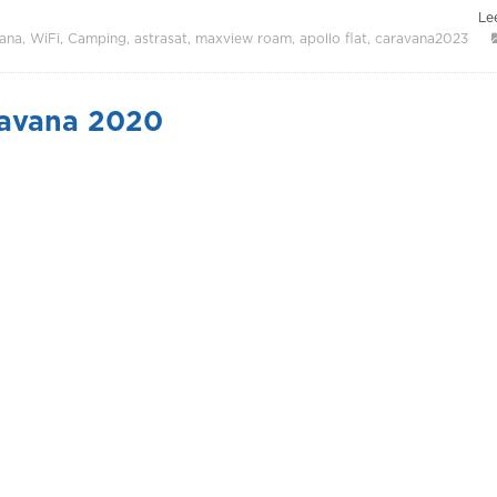
Lee
ana
WiFi
Camping
astrasat
maxview roam
apollo flat
caravana2023
ravana 2020