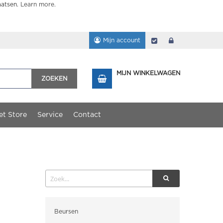
aatsen.
Learn more
.
Mijn account
Afrekenen
login
MIJN WINKELWAGEN
ZOEKEN
et Store
Service
Contact
Categorieën
Beursen