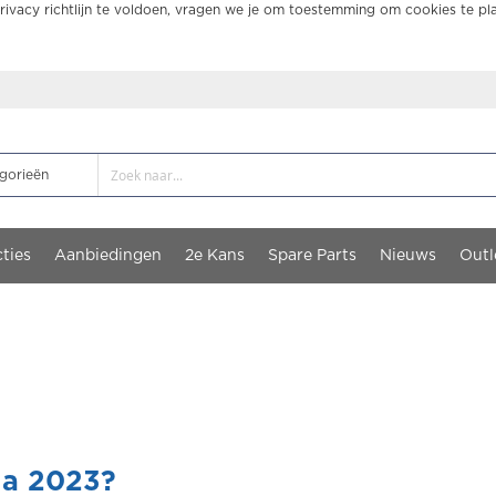
ivacy richtlijn te voldoen, vragen we je om toestemming om cookies te pl
ties
Aanbiedingen
2e Kans
Spare Parts
Nieuws
Outl
na 2023?