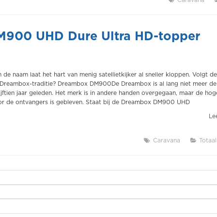
DM900 UHD Dure Ultra HD-topper
 de naam laat het hart van menig satellietkijker al sneller kloppen. Volgt d
reambox-traditie? Dreambox DM900De Dreambox is al lang niet meer de
ftien jaar geleden. Het merk is in andere handen overgegaan, maar de hog
or de ontvangers is gebleven. Staat bij de Dreambox DM900 UHD
Lee
Caravana
Totaal