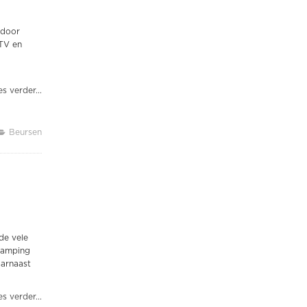
rdoor
 TV en
s verder...
Beursen
de vele
 camping
aarnaast
s verder...