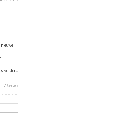
e nieuwe
e
s verder...
 TV testen