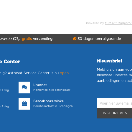
Powered by
Mirasvit Magento 
oven de €75,-
gratis
verzending
30 dagen omruilgarantie
Nieuwsbrief
ce Center
Meld u zich aan voo
dig? Astrasat Service Center is nu
open
.
nieuwste updates b
aanbiedingen en act
Livechat
Momenteel niet beschikbaar
 1 dag
Bezoek onze winkel
Bornholmstraat 8, Groningen
 1 dag
INSCHRIJVEN