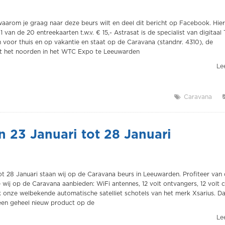
 waarom je graag naar deze beurs wilt en deel dit bericht op Facebook. Hie
 van de 20 entreekaarten t.w.v. € 15,- Astrasat is de specialist van digitaal
 voor thuis en op vakantie en staat op de Caravana (standnr. 4310), de
t het noorden in het WTC Expo te Leeuwarden
Lee
Caravana
n 23 Januari tot 28 Januari
ot 28 Januari staan wij op de Caravana beurs in Leeuwarden. Profiteer van 
 wij op de Caravana aanbieden: WiFi antennes, 12 volt ontvangers, 12 volt
jk onze welbekende automatische satelliet schotels van het merk Xsarius. D
 een geheel nieuw product op de
Lee