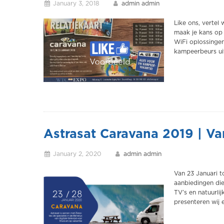
January 3, 2018
admin admin
Like ons, vertel
maak je kans op 1
WiFi oplossingen
kampeerbeurs ui
Astrasat Caravana 2019 | Va
January 2, 2020
admin admin
Van 23 Januari t
aanbiedingen die
TV’s en natuurli
presenteren wij