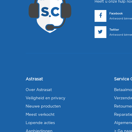
Heeft u onze hulp no
Facebook
Antwoord binnen
Twitter
Antwoord binnen
Astrasat
Service 
Over Astrasat
Betaalmo
Veiligheid en privacy
Verzendw
Nieuwe producten
Retourne
Meest verkocht
Reparati
Lopende acties
Algemen
Aanbiedingen
> Ga naar