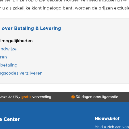
nten prijzen op onze website worden vermeld inclusief BTW 
u als zakelijke klant ingelogd bent, worden de prijzen exclus
 over Betaling & Levering
almogelijkheden
endwijze
ren
betaling
ngscodes verzilveren
oven de €75,-
gratis
verzending
30 dagen omruilgarantie
Nieuwsbrief
ce Center
Meld u zich aan voo