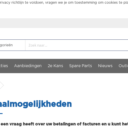
ivacy richtlijn te voldoen, vragen we je om toestemming om cookies te pl
ties
Aanbiedingen
2e Kans
Spare Parts
Nieuws
Outl
aalmogelijkheden
 een vraag heeft over uw betalingen of facturen en u kunt h