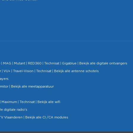
O
|
MAG
|
Mutant
| RED360 |
Technisat
|
Gigablue
|
Bekijk alle digitale ontvangers
r |
VU+
|
Travel-Vision
|
Technisat
|
Bekijk alle antenne schotels
layers
mitor
|
Bekijk alle meetapparatuur
| Maximum |
Technisat
|
Bekijk alle wifi
le digitale radio's
TV Vlaanderen
|
Bekijk alle CI /CA modules