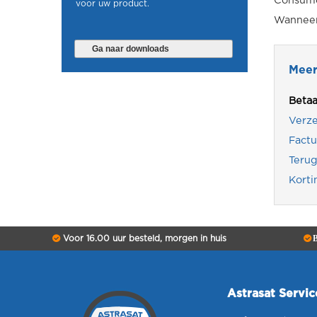
Consume
voor uw product.
Wanneer 
Ga naar downloads
Meer
Beta
Verz
Factu
Terug
Korti
Voor 16.00 uur besteld, morgen in huis
B
Astrasat Servi