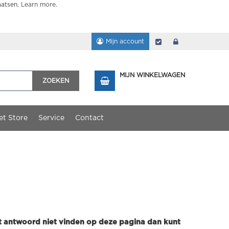
aatsen.
Learn more
.
Mijn account
Afrekenen
login
MIJN WINKELWAGEN
ZOEKEN
et Store
Service
Contact
et antwoord niet vinden op deze pagina dan kunt