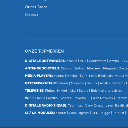
Outlet Store
Nieuws
ONZE TOPMERKEN
DIGITALE ONTVANGERS:
Xsarius
|
VU+
| Coolstream |
Amiko
|
EV
ANTENNE SCHOTELS:
Xsarius
|
Selfsat
|
Maxview
|
Megasat
| Oyste
MEDIA PLAYERS:
Xsarius
|
Amiko
|
TVIP
|
MAG
Bekijk alle Media P
MEETAPPARATUUR:
Xsarius
|
Maxview
|
Satlink
|
Amiko
|
Venton
|
E
TELEVISIES:
Finlux
| Nikkei |
Akai
|
Salora
|
Bekijk alle televisies
WIFI:
Xsarius
|
Amiko
|
Vonets
|
PowerWIFI
|
Alfa Network
|
Edimax
DIGITALE RADIO'S (DAB):
Technisat
|
View Quest
|
Lava
|
Bekijk al
CI / CA MODULES:
Xsarius
|
CanalDigitaal
|
KPN
|
Ziggo
|
TeleSat
|