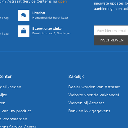
dig? Astrasat Service Center is nu
open
.
nieuwste updates b
aanbiedingen en act
Livechat
Momenteel niet beschikbaar
 1 dag
Bezoek onze winkel
Bornholmstraat 8, Groningen
 1 dag
INSCHRIJVEN
Center
Zakelijk
gelijkheden
Dealer worden van Astrasat
ijze
Website voor de vakhandel
ren
Werken bij Astrasat
e van uw product
Bank en kvk gegevens
e voorwaarden
 ons Service Center