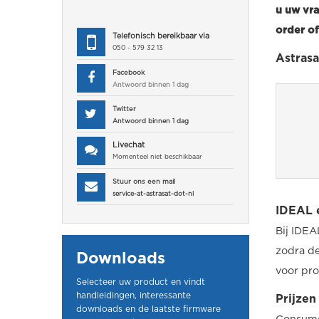
u uw vra
order o
Telefonisch bereikbaar via
050 - 579 32 13
Astrasa
Facebook
Antwoord binnen 1 dag
Twitter
Antwoord binnen 1 dag
Livechat
Momenteel niet beschikbaar
Stuur ons een mail
service-at-astrasat-dot-nl
IDEAL e
Bij IDEA
zodra de
Downloads
voor pr
Selecteer uw product en vindt
handleidingen, interessante
Prijzen
downloads en de laatste firmware