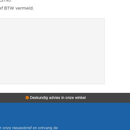
(21%).
ief BTW vermeld.
Deskundig advies in onze winkel
r onze nieuwsbrief en ontvang de