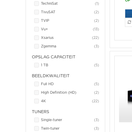
OP
item
TechniSat
1
item
TivuSAT
2
item
TVIP
2
item
Vu+
13
item
Xsarius
22
item
Zgemma
3
OPSLAG CAPACITEIT
item
1 TB
5
BEELDKWALITEIT
item
Full HD
5
item
High Definition (HD)
2
item
4K
22
TUNERS
item
Single-tuner
3
item
Twin-tuner
3