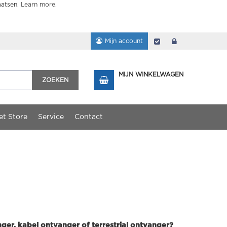
aatsen.
Learn more
.
Mijn account
Afrekenen
login
MIJN WINKELWAGEN
ZOEKEN
et Store
Service
Contact
ger, kabel ontvanger of terrestrial ontvanger?