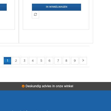
IN WINKELWAGEN
1
2
3
4
5
6
7
8
9
Deskundig advies in onze winkel