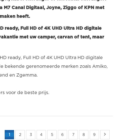
via M7 Canal Digitaal, Joyne, Ziggo of KPN met
 maken heeft.
HD ready, Full HD of 4K UHD Ultra HD digitale
 vakantie met uw camper, carvan of tent, maar
n HD ready, Full HD of 4K UHD Ultra HD digitale
n alle bekende gerenomeerde merken zoals Amiko,
Xtrend en Zgemma.
rs voor de beste prijs.
1
2
3
4
5
6
7
8
9