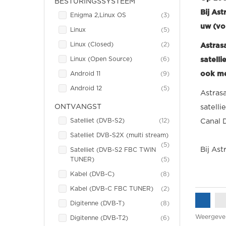
BESTURINGSSYSTEEM
Bij As
item
Enigma 2,Linux OS
3
uw (vo
item
Linux
5
item
Linux (Closed)
2
Astras
item
Linux (Open Source)
6
satell
item
ook me
Android 11
9
item
Android 12
5
Astrasa
ONTVANGST
satell
item
Satelliet (DVB-S2)
12
Canal 
Satelliet DVB-S2X (multi stream)
item
5
Bij Ast
Satelliet (DVB-S2 FBC TWIN
item
TUNER)
5
item
Kabel (DVB-C)
8
item
Kabel (DVB-C FBC TUNER)
2
item
Digitenne (DVB-T)
8
Weergeve
item
Digitenne (DVB-T2)
6