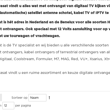
trasat vindt u alles wat met ontvangst van digitaal TV kijken 
lautomatische) satelliet antenne schotel, kabel TV of IPTV te
at is hét adres in Nederland en de Benelux voor alle soorten 
iet ontvangers. Ook speciaal met 12 Volts aansluiting voor op
t uw tourwagen of vrachtwagen.
t is dé TV specialist en wij bieden u alle verschillende soorte
iet ontvangers, kabel ontvangers of terrestrial ontvangers va
Digitaal, Coolstream, Formuler, M7, MAG, Red, VU+, Xsarius, 
rasat vindt u een ruime assortiment en keuze digitale ontvange
Sorteer op
per pagina
n