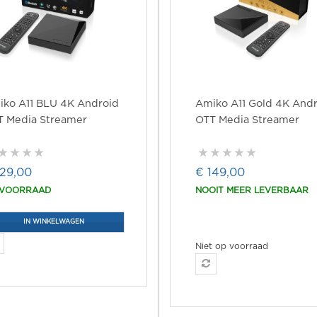
ko A11 BLU 4K Android
Amiko A11 Gold 4K And
T Media Streamer
OTT Media Streamer
129,00
€ 149,00
 VOORRAAD
NOOIT MEER LEVERBAAR
IN WINKELWAGEN
Niet op voorraad