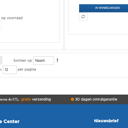
IN WINKELWAGEN
t op voorraad
Sorteer op
per pagina
n
oven de €75,-
gratis
verzending
30 dagen omruilgarantie
Nieuwsbrief
ce Center