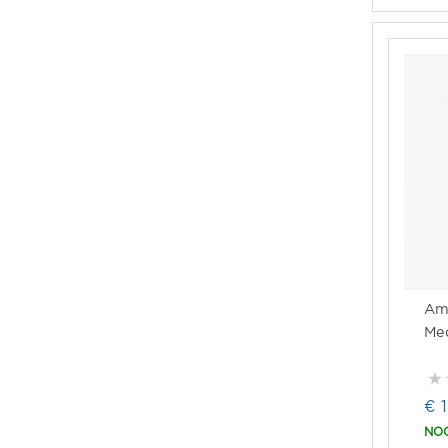
Am
Med
€ 
NOO