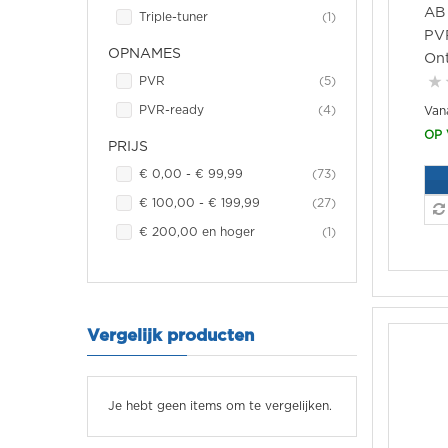
AB 
item
Triple-tuner
1
PVR
OPNAMES
On
item
PVR
5
item
PVR-ready
4
OP
PRIJS
item
€ 0,00
-
€ 99,99
73
item
€ 100,00
-
€ 199,99
27
item
€ 200,00
en hoger
1
Vergelijk producten
Je hebt geen items om te vergelijken.