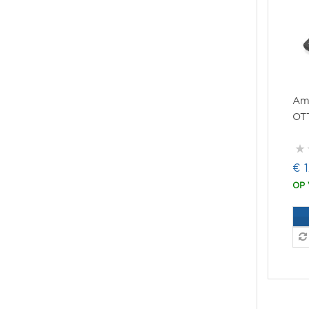
Ami
OT
€ 
OP