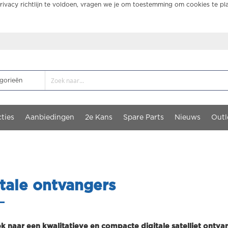
ivacy richtlijn te voldoen, vragen we je om toestemming om cookies te pl
ties
Aanbiedingen
2e Kans
Spare Parts
Nieuws
Outl
tale ontvangers
k naar een kwalitatieve en compacte digitale satelliet ontvan