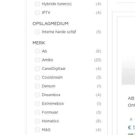
item
Hybride tuner(s)
4
item
IPTV
4
OPSLAGMEDIUM
item
Interne harde schijf
5
MERK
item
Ab
6
item
Amiko
23
item
CanalDigitaal
4
item
Coolstream
3
item
Denson
1
item
Dreambox
4
AB 
item
Extremebox
1
On
item
Formuler
3
item
Homatics
8
€ 
item
MAG
4