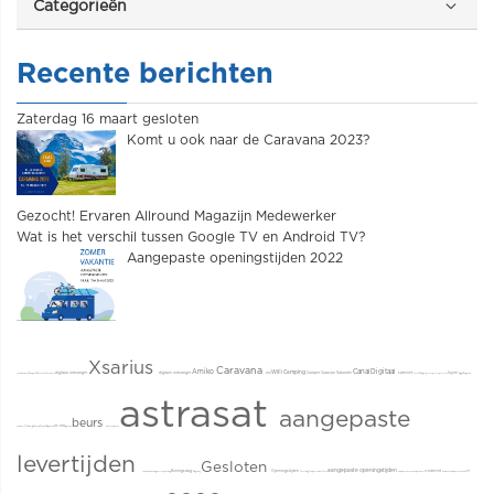
Categorieën
Recente berichten
Zaterdag 16 maart gesloten
Komt u ook naar de Caravana 2023?
Gezocht! Ervaren Allround Magazijn Medewerker
Wat is het verschil tussen Google TV en Android TV?
Aangepaste openingstijden 2022
Xsarius
Caravana
Amiko
CanalDigitaal
WiFi
Camping
digitaal ontvanger
digitale ontvanger
Camper
Caravan
Vakantie
satelliet
Joyne
satellietmeter
Kampeer & Caravan Jaarbeurs
UHD
4K
Astra3
Edgesport
esports
sports tv
Ziggo
Regionale
astrasat
aangepaste
beurs
zenders
L1 Limburg
Omroep Zeeland
Digitenne
DVB-T2
KPN Digitenne
kaarten
pasen
levertijden
Gesloten
aangepaste openingstijden
Koningsdag
Openingstijden
utrecht
tweede paasdag
eerste paasdag
Kingsday
Feestdag
Tompoes
suikerfeest
kampeer en caravan jaarbeurs 2019
bedankt
kampeercaravan2019