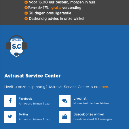
Voor 16.00 uur besteld, morgen in huis
Boven de €75,-
gratis
verzending
30 dagen omruilgarantie
Deskundig advies in onze winkel
Astrasat Service Center
Heeft u onze hulp nodig? Astrasat Service Center is nu
open
.
Livechat
Facebook
Momenteel niet beschikbaar
Antwoord binnen 1 dag
Bezoek onze winkel
Twitter
Bornholmstraat 8, Groningen
Antwoord binnen 1 dag