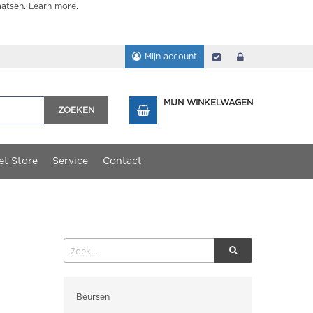
aatsen.
Learn more
.
Mijn account
Afrekenen
login
MIJN WINKELWAGEN
ZOEKEN
et Store
Service
Contact
Categorieën
Beursen