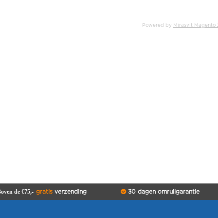
Powered by
Mirasvit Magento 
oven de €75,-
gratis
verzending
30 dagen omruilgarantie