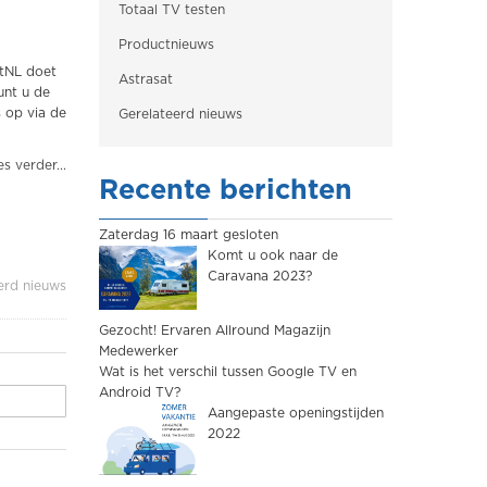
Totaal TV testen
Productnieuws
stNL doet
Astrasat
unt u de
 op via de
Gerelateerd nieuws
s verder...
Recente berichten
Zaterdag 16 maart gesloten
Komt u ook naar de
Caravana 2023?
erd nieuws
Gezocht! Ervaren Allround Magazijn
Medewerker
Wat is het verschil tussen Google TV en
Android TV?
Aangepaste openingstijden
2022