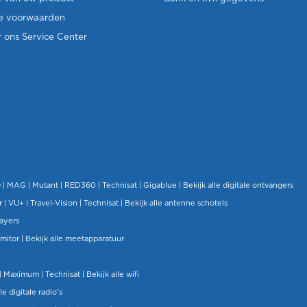
e voorwaarden
 ons Service Center
O
|
MAG
|
Mutant
| RED360 |
Technisat
|
Gigablue
|
Bekijk alle digitale ontvangers
r |
VU+
|
Travel-Vision
|
Technisat
|
Bekijk alle antenne schotels
layers
mitor
|
Bekijk alle meetapparatuur
| Maximum |
Technisat
|
Bekijk alle wifi
le digitale radio's