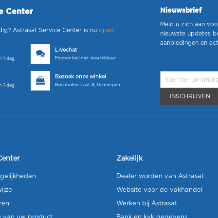
Nieuwsbrief
ce Center
Meld u zich aan voo
dig? Astrasat Service Center is nu
open
.
nieuwste updates b
aanbiedingen en act
Livechat
Momenteel niet beschikbaar
 1 dag
Bezoek onze winkel
Bornholmstraat 8, Groningen
 1 dag
INSCHRIJVEN
Center
Zakelijk
gelijkheden
Dealer worden van Astrasat
ijze
Website voor de vakhandel
ren
Werken bij Astrasat
e van uw product
Bank en kvk gegevens