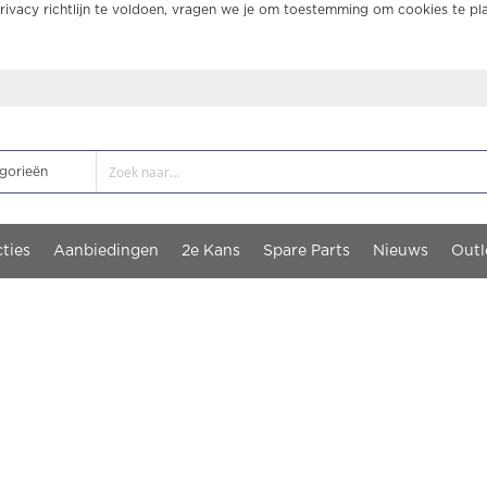
ivacy richtlijn te voldoen, vragen we je om toestemming om cookies te pl
ties
Aanbiedingen
2e Kans
Spare Parts
Nieuws
Outl