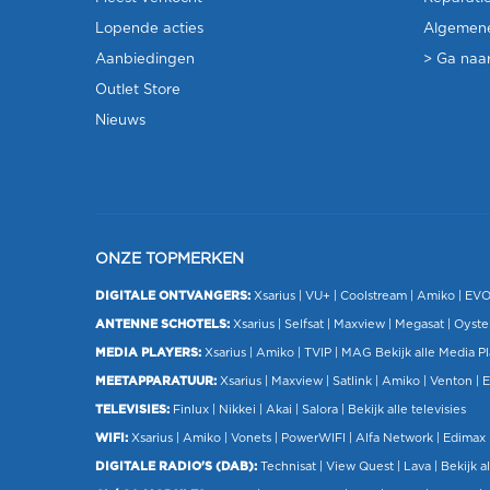
Lopende acties
Algemen
Aanbiedingen
> Ga naar
Outlet Store
Nieuws
ONZE TOPMERKEN
DIGITALE ONTVANGERS:
Xsarius
|
VU+
| Coolstream |
Amiko
|
EV
ANTENNE SCHOTELS:
Xsarius
|
Selfsat
|
Maxview
|
Megasat
| Oyste
MEDIA PLAYERS:
Xsarius
|
Amiko
|
TVIP
|
MAG
Bekijk alle Media P
MEETAPPARATUUR:
Xsarius
|
Maxview
|
Satlink
|
Amiko
|
Venton
|
E
TELEVISIES:
Finlux
| Nikkei |
Akai
|
Salora
|
Bekijk alle televisies
WIFI:
Xsarius
|
Amiko
|
Vonets
|
PowerWIFI
|
Alfa Network
|
Edimax
DIGITALE RADIO'S (DAB):
Technisat
|
View Quest
|
Lava
|
Bekijk al