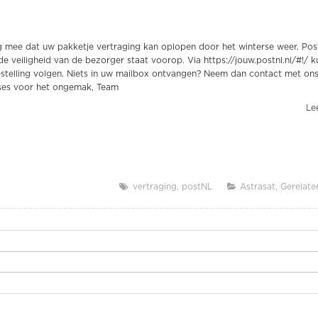
g mee dat uw pakketje vertraging kan oplopen door het winterse weer. Po
de veiligheid van de bezorger staat voorop. Via https://jouw.postnl.nl/#!/ k
stelling volgen. Niets in uw mailbox ontvangen? Neem dan contact met ons
ses voor het ongemak, Team
Lee
vertraging
postNL
Astrasat
Gerelate