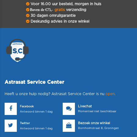
Voor 16.00 uur besteld, morgen in huis
Boven de €75,-
gratis
verzending
30 dagen omruilgarantie
Deskundig advies in onze winkel
Astrasat Service Center
Heeft u onze hulp nodig? Astrasat Service Center is nu
open
.
Livechat
Facebook
Momenteel niet beschikbaar
Antwoord binnen 1 dag
Bezoek onze winkel
Twitter
Bornholmstraat 8, Groningen
Antwoord binnen 1 dag