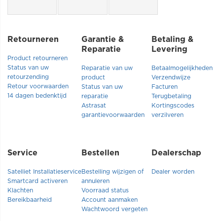
Retourneren
Garantie &
Betaling &
Reparatie
Levering
Product retourneren
Status van uw
Reparatie van uw
Betaalmogelijkheden
retourzending
product
Verzendwijze
Retour voorwaarden
Status van uw
Facturen
14 dagen bedenktijd
reparatie
Terugbetaling
Astrasat
Kortingscodes
garantievoorwaarden
verzilveren
Service
Bestellen
Dealerschap
Satelliet Installatieservice
Bestelling wijzigen of
Dealer worden
Smartcard activeren
annuleren
Klachten
Voorraad status
Bereikbaarheid
Account aanmaken
Wachtwoord vergeten