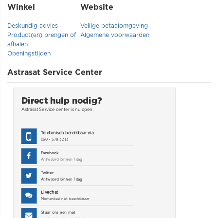
Winkel
Website
Deskundig advies
Veilige betaalomgeving
Product(en) brengen of
Algemene voorwaarden
afhalen
Openingstijden
Astrasat Service Center
Direct hulp nodig?
Astrasat Service center is nu
open.
Telefonisch bereikbaar via
050 - 579 32 13
Facebook
Antwoord binnen 1 dag
Twitter
Antwoord binnen 1 dag
Livechat
Momenteel niet beschikbaar
Stuur ons een mail