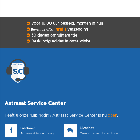
Voor 16.00 uur besteld, morgen in huis
Boven de €75,-
gratis
verzending
30 dagen omruilgarantie
Deskundig advies in onze winkel
Astrasat Service Center
Heeft u onze hulp nodig? Astrasat Service Center is nu
open
.
Livechat
Facebook
Momenteel niet beschikbaar
Antwoord binnen 1 dag