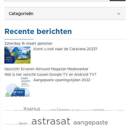
Categorieën
Recente berichten
Zaterdag 16 maart gesloten
Komt u ook naar de Caravana 2023?
Gezocht! Ervaren Allround Magazijn Medewerker
Wat is het verschil tussen Google TV en Android TV?
Aangepaste openingstijden 2022
Xsarius
Caravana
Amiko
CanalDigitaal
WiFi
Camping
digitaal ontvanger
digitale ontvanger
Camper
Caravan
Vakantie
satelliet
Joyne
satellietmeter
Kampeer & Caravan Jaarbeurs
UHD
4K
Astra3
Edgesport
esports
sports tv
Ziggo
Regionale
astrasat
aangepaste
beurs
zenders
L1 Limburg
Omroep Zeeland
Digitenne
DVB-T2
KPN Digitenne
kaarten
pasen