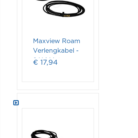
Maxview Roam
Verlengkabel -
2 X 1 Meter
€ 17,94