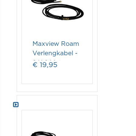
Maxview Roam
Verlengkabel -
2 X 2 Meter
€ 19,95