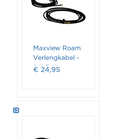
Maxview Roam
Verlengkabel -
2 X 3 Meter
€ 24,95