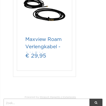
Maxview Roam
Verlengkabel -
2 X 5 Meter
€ 29,95
Powered by
Mirasvit Magento 2 Extensions