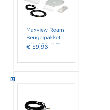
Maxview Roam
Beugelpakket
MXL050/KIT1
€ 59,96