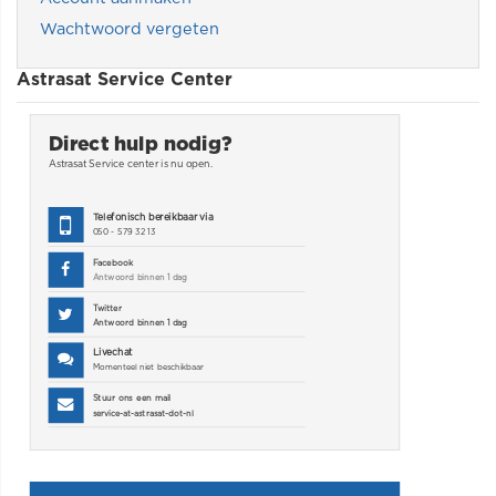
Wachtwoord vergeten
Astrasat Service Center
Direct hulp nodig?
Astrasat Service center is nu
open.
Telefonisch bereikbaar via
050 - 579 32 13
Facebook
Antwoord binnen 1 dag
Twitter
Antwoord binnen 1 dag
Livechat
Momenteel niet beschikbaar
Stuur ons een mail
service-at-astrasat-dot-nl