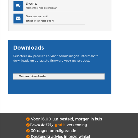
Livechat
Momenteel niet beschikbaar
Stuur ons een mail
service-at-astrasat-dot-nl
Downloads
Selecteer uw product en vindt handleidingen, interessante
downloads en de laatste firmware voor uw product.
Ga naar downloads
Voor 16.00 uur besteld, morgen in huis
Boven de €75,-
gratis
verzending
30 dagen omruilgarantie
Deskundig advies in onze winkel