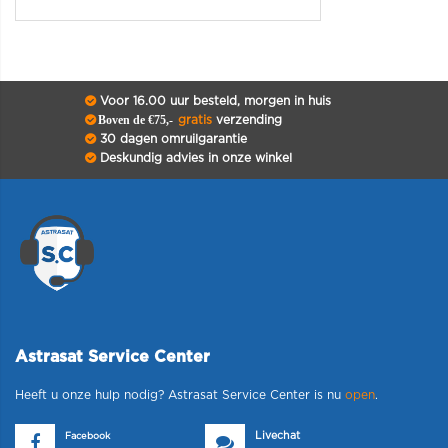
Voor 16.00 uur besteld, morgen in huis
Boven de €75,-
gratis
verzending
30 dagen omruilgarantie
Deskundig advies in onze winkel
Astrasat Service Center
Heeft u onze hulp nodig? Astrasat Service Center is nu
open
.
Livechat
Facebook