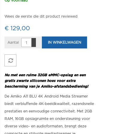
Op voorraad
Wees de eerste die dit product reviewed
€ 129,00
Aantal
IN WINKELWAGEN
Nu met een ruime 32GB eMMC-opslag en een
gratis zwarte siliconen hoes voor extra
bescherming van je Amiko-afstandsbediening!
De Amiko A11 BLU 4K Android Media Streamer
biedt verbluffende 4K-beeldkwaliteit, razendsnelle
prestaties en eenvoudige connectiviteit. Met 2GB
RAM, 16GB opslagruimte en ondersteuning voor
diverse video- en audioformaten, brengt deze
compacte en stijlvolle mediastreamer je