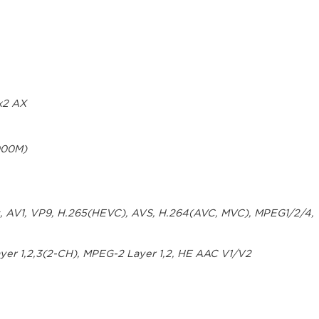
2x2 AX
000M)
 AV1, VP9, H.265(HEVC), AVS, H.264(AVC, MVC), MPEG1/2/4,
er 1,2,3(2-CH), MPEG-2 Layer 1,2, HE AAC V1/V2