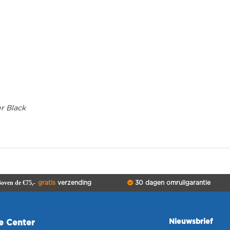
r Black
oven de €75,-
gratis
verzending
30 dagen omruilgarantie
Nieuwsbrief
ce Center