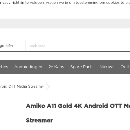
ivacy richtlijn te voldoen, vragen we je om toestemming om cookies te pl
ties
Aanbiedingen
2e Kans
Spare Parts
Nieuws
Outl
roid OTT Media Streamer
Amiko A11 Gold 4K Android OTT M
Streamer