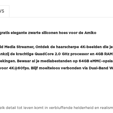
WS
atis elegante zwarte siliconen hoes voor de Amiko
d Media Streamer, Ontdek de haarscherpe 4K-beelden die je
Dankzij de krachtige QuadCore 2.0 GHz processor en 4GB RAM
rbrekingen. Bewaar al je mediabestanden op 64GB eMMC-opsl
voor 4K@60fps. Blijf moeiteloos verbonden via Dual-Band W
lk detail tot leven komt in verbluffende helderheid en realism