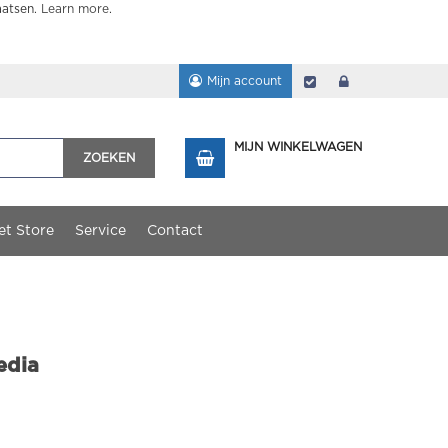
aatsen.
Learn more
.
Mijn account
Afrekenen
login
MIJN WINKELWAGEN
ZOEKEN
et Store
Service
Contact
edia