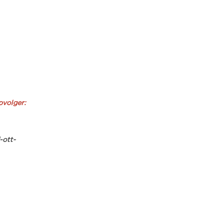
pvolger:
-ott-