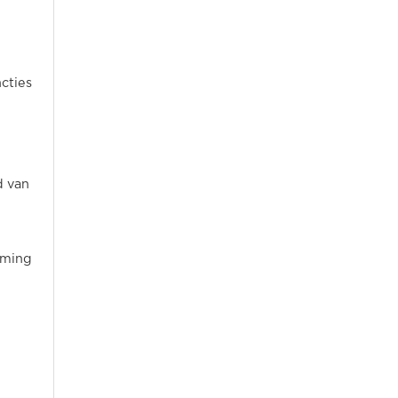
cties
d van
erming