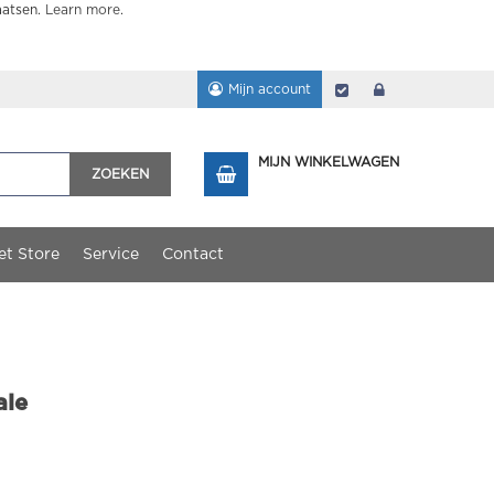
aatsen.
Learn more
.
Mijn account
Afrekenen
login
MIJN WINKELWAGEN
ZOEKEN
et Store
Service
Contact
ale