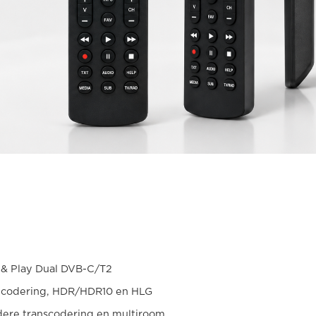
 & Play Dual DVB-C/T2
decodering, HDR/HDR10 en HLG
dere transcodering en multiroom