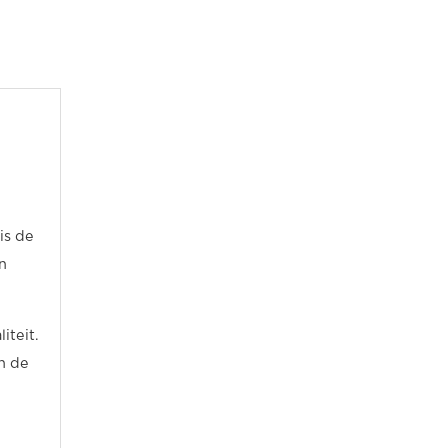
is de
n
iteit.
n de