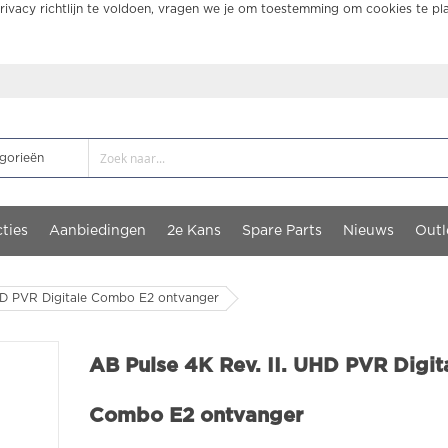
ivacy richtlijn te voldoen, vragen we je om toestemming om cookies te pl
ties
Aanbiedingen
2e Kans
Spare Parts
Nieuws
Outl
UHD PVR Digitale Combo E2 ontvanger
AB Pulse 4K Rev. II. UHD PVR Digit
Combo E2 ontvanger