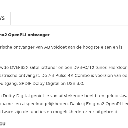
WS
ma2 OpenPLI ontvanger
trische ontvanger van AB voldoet aan de hoogste eisen en is
de DVB-S2X satelliettuner en een DVB-C/T2 tuner. Hierdoor 
rrestrische ontvangst. De AB Pulse 4K Combo is voorzien van ee
uitgang, SPDIF Dolby Digital en USB 3.0.
olby Digital geniet je van uitstekende beeld- en geluidskwal
opname- en afspeelmogelijkheden. Dankzij Enigma2 OpenPLI e
ftware zijn de functies en mogelijkheden zeer uitgebreid.
RCU