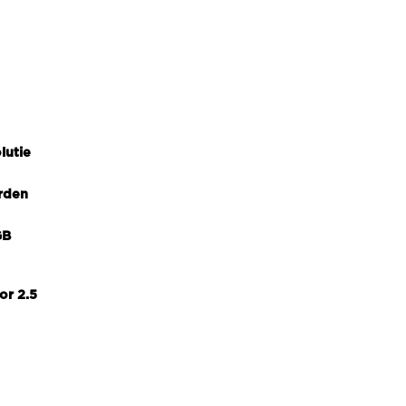
lutie
rden
GB
or 2.5