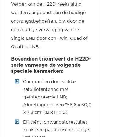
Verder kan de H22D-reeks altijd
worden aangepast aan de huidige
ontvangstbehoeften, b.v. door de
eenvoudige vervanging van de
Single LNB door een Twin, Quad of
Quattro LNB.
Bovendien triomfeert de H22D-
serie vanwege de volgende
speciale kenmerken:
Compact en dun: vlakke
satellietantenne met
geïntegreerde LNB;
Afmetingen alleen "56,6 x 30,0
x 7,8 cm" (B x H x D)
Efficiënt: ontvangstprestaties
zoals een parabolische spiegel