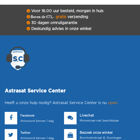
Voor 16.00 uur besteld, morgen in huis
Boven de €75,-
gratis
verzending
30 dagen omruilgarantie
Deskundig advies in onze winkel
Astrasat Service Center
Heeft u onze hulp nodig? Astrasat Service Center is nu
open
.
Livechat
Facebook
Momenteel niet beschikbaar
Antwoord binnen 1 dag
Bezoek onze winkel
Twitter
Bornholmstraat 8, Groningen
Antwoord binnen 1 dag