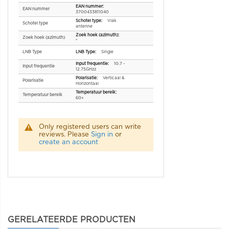
EAN nummer
3700433811040
Vlak
Schotel type
antenne
Zoek hoek (azimuth)
°
LNB Type
Single
10.7 ~
Input frequentie
12.75GHzz
Verticaal &
Polarisatie
Horizontaal
Temperatuur bereik
60+
Only registered users can write
reviews. Please
Sign in
or
create an account
GERELATEERDE PRODUCTEN