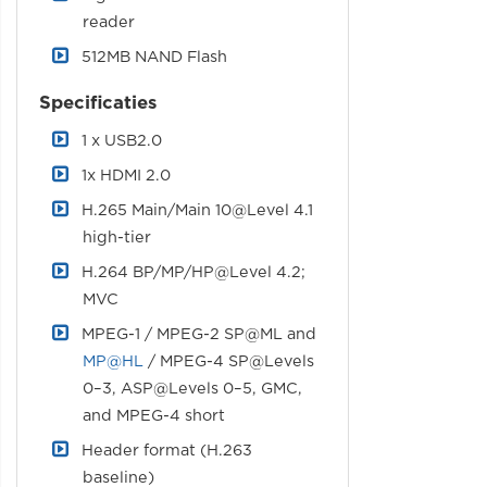
reader
512MB NAND Flash
Specificaties
1 x USB2.0
1x HDMI 2.0
H.265 Main/Main 10@Level 4.1
high-tier
H.264 BP/MP/HP@Level 4.2;
MVC
MPEG-1 / MPEG-2 SP@ML and
MP@HL
/ MPEG-4 SP@Levels
0–3, ASP@Levels 0–5, GMC,
and MPEG-4 short
Header format (H.263
baseline)