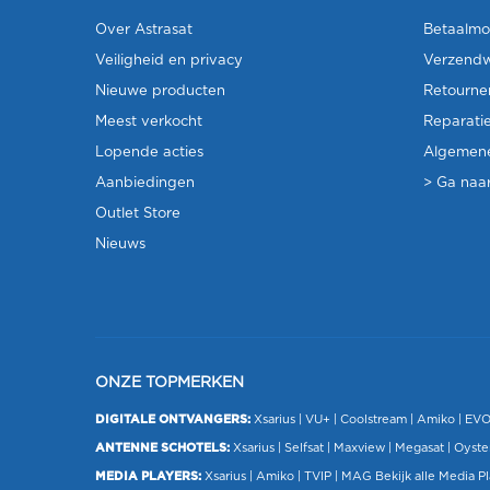
Over Astrasat
Betaalmo
Veiligheid en privacy
Verzendw
Nieuwe producten
Retourne
Meest verkocht
Reparati
Lopende acties
Algemen
Aanbiedingen
> Ga naar
Outlet Store
Nieuws
ONZE TOPMERKEN
DIGITALE ONTVANGERS:
Xsarius
|
VU+
| Coolstream |
Amiko
|
EV
ANTENNE SCHOTELS:
Xsarius
|
Selfsat
|
Maxview
|
Megasat
| Oyste
MEDIA PLAYERS:
Xsarius
|
Amiko
|
TVIP
|
MAG
Bekijk alle Media P