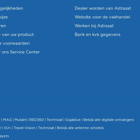
gelijkheden
Dealer worden van Astrasat
ijze
Website voor de vakhandel
ren
Werken bij Astrasat
e van uw product
Bank en kvk gegevens
e voorwaarden
 ons Service Center
O
|
MAG
|
Mutant
| RED360 |
Technisat
|
Gigablue
|
Bekijk alle digitale ontvangers
r |
VU+
|
Travel-Vision
|
Technisat
|
Bekijk alle antenne schotels
layers