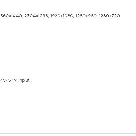
560x1440, 2304x1296, 1920x1080, 1280x960, 1280x720
44V~57V input