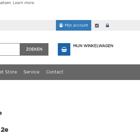
aatsen.
Learn more
.
Mijn account
Afrekenen
login
MIJN WINKELWAGEN
ZOEKEN
et Store
Service
Contact
P
 2e