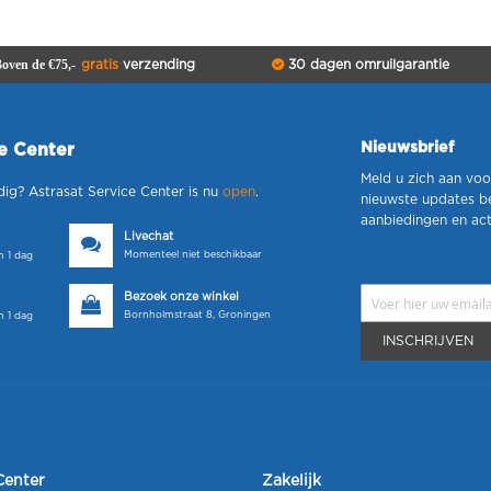
oven de €75,-
gratis
verzending
30 dagen omruilgarantie
Nieuwsbrief
ce Center
Meld u zich aan voo
dig? Astrasat Service Center is nu
open
.
nieuwste updates b
aanbiedingen en act
Livechat
Momenteel niet beschikbaar
 1 dag
Bezoek onze winkel
Bornholmstraat 8, Groningen
 1 dag
INSCHRIJVEN
Center
Zakelijk