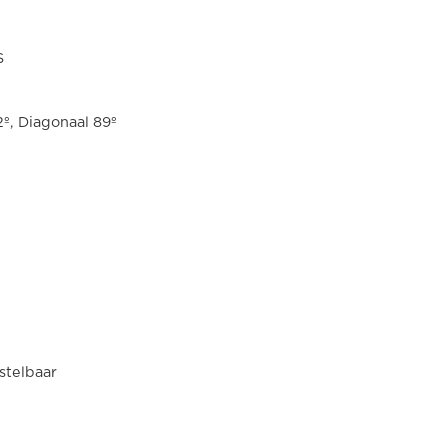
S
2º, Diagonaal 89º
stelbaar