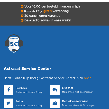
Voor 16.00 uur besteld, morgen in huis
Boven de €75,-
gratis
verzending
30 dagen omruilgarantie
Deskundig advies in onze winkel
Astrasat Service Center
Heeft u onze hulp nodig? Astrasat Service Center is nu
open
.
Livechat
Facebook
Momenteel niet beschikbaar
Antwoord binnen 1 dag
Bezoek onze winkel
Twitter
Bornholmstraat 8, Groningen
Antwoord binnen 1 dag