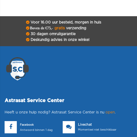
Voor 16.00 uur besteld, morgen in huis
Boven de €75,-
gratis
verzending
30 dagen omruilgarantie
Deskundig advies in onze winkel
Astrasat Service Center
Heeft u onze hulp nodig? Astrasat Service Center is nu
open
.
Livechat
Facebook
Momenteel niet beschikbaar
Antwoord binnen 1 dag