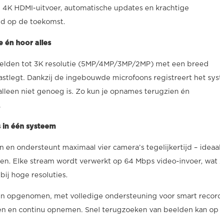
s, 4K HDMI-uitvoer, automatische updates en krachtige
eid op de toekomst.
 én hoor alles
elden tot 3K resolutie (5MP/4MP/3MP/2MP) met een breed
vastlegt. Dankzij de ingebouwde microfoons registreert het sy
 alleen niet genoeg is. Zo kun je opnames terugzien én
.
s in één systeem
 en ondersteunt maximaal vier camera’s tegelijkertijd – ideaa
den. Elke stream wordt verwerkt op 64 Mbps video-invoer, wat
bij hoge resoluties.
n opgenomen, met volledige ondersteuning voor smart recor
n en continu opnemen. Snel terugzoeken van beelden kan op