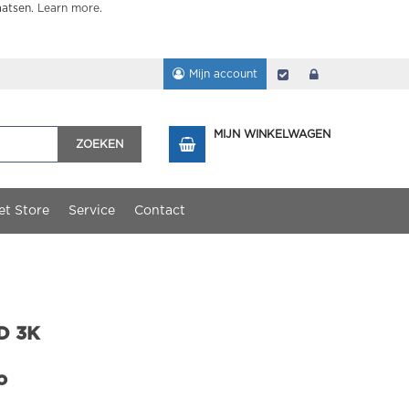
aatsen.
Learn more
.
Mijn account
Afrekenen
login
MIJN WINKELWAGEN
ZOEKEN
et Store
Service
Contact
HD 3K
o