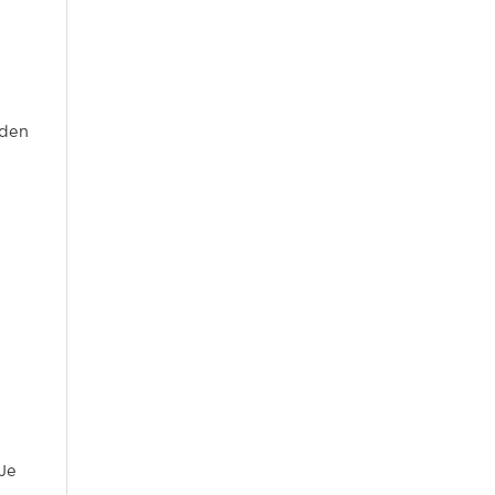
lden
 Je