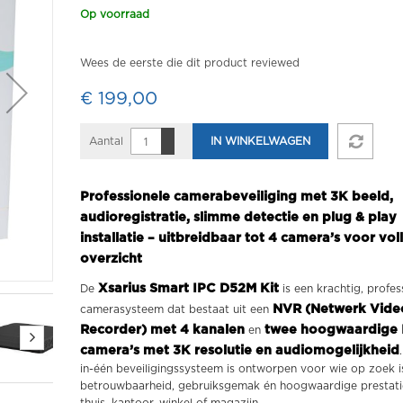
Op voorraad
Wees de eerste die dit product reviewed
€ 199,00
Aantal
IN WINKELWAGEN
Professionele camerabeveiliging met 3K beeld,
audioregistratie, slimme detectie en plug & play
installatie – uitbreidbaar tot 4 camera’s voor vol
overzicht
Xsarius Smart IPC D52M Kit
De
is een krachtig, profes
NVR (Netwerk Vide
camerasysteem dat bestaat uit een
Recorder) met 4 kanalen
twee hoogwaardige 
en
camera’s met 3K resolutie en audiomogelijkheid
in-één beveiligingssysteem is ontworpen voor wie op zoek i
betrouwbaarheid, gebruiksgemak én hoogwaardige prestati