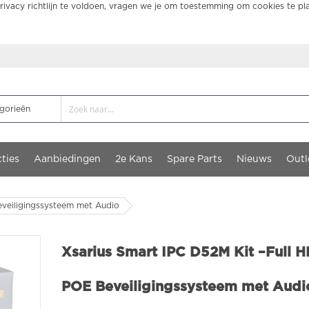
ivacy richtlijn te voldoen, vragen we je om toestemming om cookies te pl
ties
Aanbiedingen
2e Kans
Spare Parts
Nieuws
Outl
eveiligingssysteem met Audio
Xsarius Smart IPC D52M Kit –Full 
POE Beveiligingssysteem met Audi