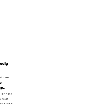
ledig
sioneel
o
IP-
. Dit alles-
s naar
es – voor