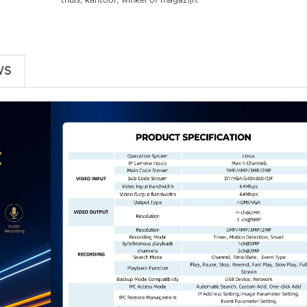
thuis, kantoor, winkel of magazijn.
WS