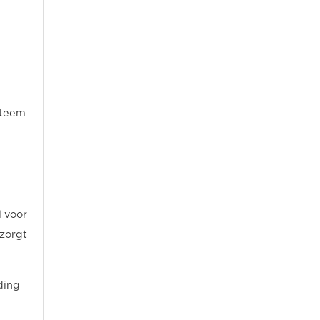
steem
l voor
 zorgt
ding