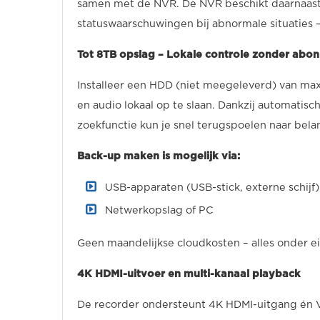
samen met de NVR. De NVR beschikt daarnaast 
statuswaarschuwingen bij abnormale situaties – 
Tot 8TB opslag – Lokale controle zonder abo
Installeer een HDD (niet meegeleverd) van ma
en audio lokaal op te slaan. Dankzij automatis
zoekfunctie kun je snel terugspoelen naar bel
Back-up maken is mogelijk via:
USB-apparaten (USB-stick, externe schijf)
Netwerkopslag of PC
Geen maandelijkse cloudkosten – alles onder e
4K HDMI-uitvoer en multi-kanaal playback
De recorder ondersteunt 4K HDMI-uitgang én VG