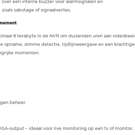
over een interne buzzer voor alarmsignalen en
zoals sabotage of signaalverlies.
nnement
ximaal 8 terabyte in de NVR om duizenden uren aan videobee
che opname, slimme detectie, tijdlijnweergave en een krachtige
angrijke momenten.
igen beheer.
A-output – ideaal voor live monitoring op een tv of monitor.