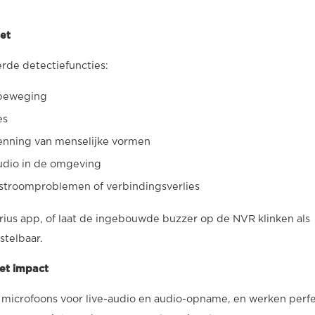
oet
rde detectiefuncties:
 beweging
es
enning van menselijke vormen
udio in de omgeving
 stroomproblemen of verbindingsverlies
rius app, of laat de ingebouwde buzzer op de NVR klinken als
stelbaar.
et impact
 microfoons voor live-audio en audio-opname, en werken perf