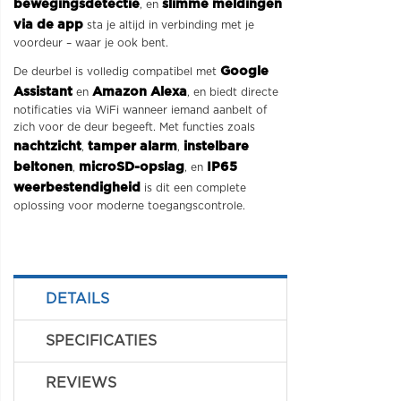
bewegingsdetectie
slimme meldingen
, en
via de app
sta je altijd in verbinding met je
voordeur – waar je ook bent.
Google
De deurbel is volledig compatibel met
Assistant
Amazon Alexa
en
, en biedt directe
notificaties via WiFi wanneer iemand aanbelt of
zich voor de deur begeeft. Met functies zoals
nachtzicht
tamper alarm
instelbare
,
,
beltonen
microSD-opslag
IP65
,
, en
weerbestendigheid
is dit een complete
oplossing voor moderne toegangscontrole.
DETAILS
SPECIFICATIES
REVIEWS