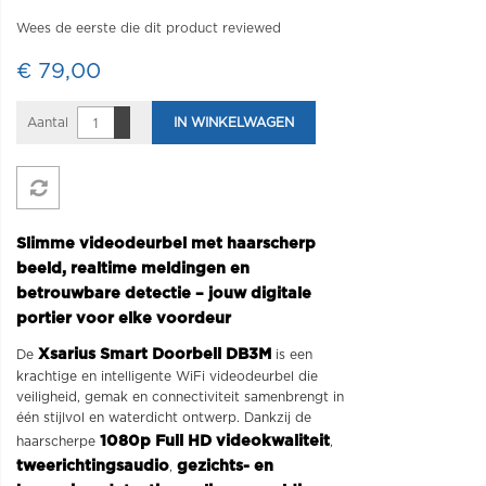
Wees de eerste die dit product reviewed
€ 79,00
Aantal
IN WINKELWAGEN
Slimme videodeurbel met haarscherp
beeld, realtime meldingen en
betrouwbare detectie – jouw digitale
portier voor elke voordeur
Xsarius Smart Doorbell DB3M
De
is een
krachtige en intelligente WiFi videodeurbel die
veiligheid, gemak en connectiviteit samenbrengt in
één stijlvol en waterdicht ontwerp. Dankzij de
1080p Full HD videokwaliteit
haarscherpe
,
tweerichtingsaudio
gezichts- en
,