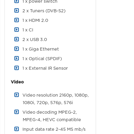
1 x power switch
2 x Tuners (DVB-S2)
1 x HDMI 2.0
1 x CI
2 x USB 3.0
1 x Giga Ethernet
1 x Optical (SPDIF)
1 x External IR Sensor
Video
Video resolution 2160p, 1080p,
1080i, 720p, 576p, 576i
Video decoding MPEG-2,
MPEG-4, HEVC compatible
Input data rate 2-45 MS mb/s