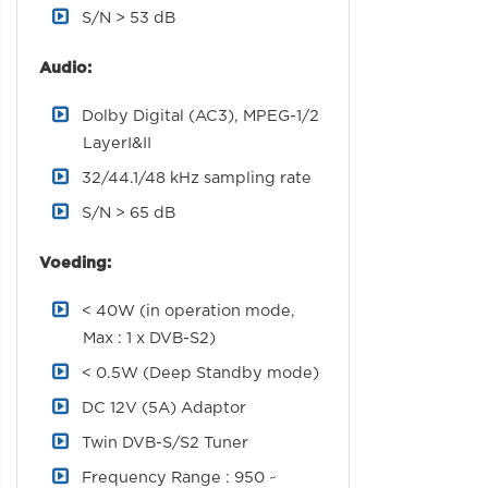
S/N > 53 dB
Audio:
Dolby Digital (AC3), MPEG-1/2
LayerI&II
32/44.1/48 kHz sampling rate
S/N > 65 dB
Voeding:
< 40W (in operation mode,
Max : 1 x DVB-S2)
< 0.5W (Deep Standby mode)
DC 12V (5A) Adaptor
Twin DVB-S/S2 Tuner
Frequency Range : 950 ~