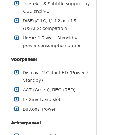
Teletekst & Subtitle support by
OSD and VBI
DiSEqC 1.0, 1,1, 1.2 and 1.3
(USALS) compatible
Under 0.5 Watt Stand-by
power consumption option
Voorpaneel
Display : 2 Color LED (Power /
Standby)
ACT (Green), REC (RED)
1 x Smartcard slot
Buttons: Power
Achterpaneel