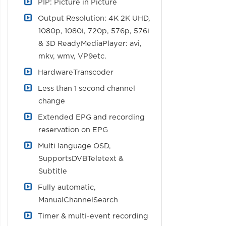
PIP: Picture in Picture
Output Resolution: 4K 2K UHD,
1080p, 1080i, 720p, 576p, 576i
& 3D ReadyMediaPlayer: avi,
mkv, wmv, VP9etc.
HardwareTranscoder
Less than 1 second channel
change
Extended EPG and recording
reservation on EPG
Multi language OSD,
SupportsDVBTeletext &
Subtitle
Fully automatic,
ManualChannelSearch
Timer & multi-event recording