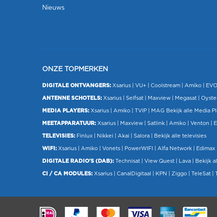
Nieuws
ONZE TOPMERKEN
DIGITALE ONTVANGERS:
Xsarius
|
VU+
| Coolstream |
Amiko
|
EV
ANTENNE SCHOTELS:
Xsarius
|
Selfsat
|
Maxview
|
Megasat
| Oyste
MEDIA PLAYERS:
Xsarius
|
Amiko
|
TVIP
|
MAG
Bekijk alle Media P
MEETAPPARATUUR:
Xsarius
|
Maxview
|
Satlink
|
Amiko
|
Venton
|
E
TELEVISIES:
Finlux
| Nikkei |
Akai
|
Salora
|
Bekijk alle televisies
WIFI:
Xsarius
|
Amiko
|
Vonets
|
PowerWIFI
|
Alfa Network
|
Edimax
DIGITALE RADIO'S (DAB):
Technisat
|
View Quest
|
Lava
|
Bekijk al
CI / CA MODULES:
Xsarius
|
CanalDigitaal
|
KPN
|
Ziggo
|
TeleSat
|
.