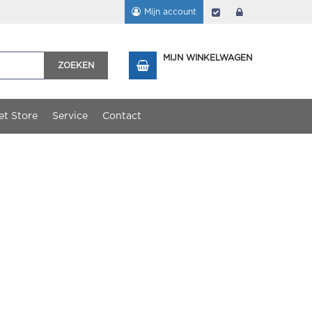
Mijn account
Afrekenen
login
MIJN WINKELWAGEN
ZOEKEN
et Store
Service
Contact