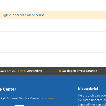
e
Sign in
or
create an account
oven de €75,-
gratis
verzending
30 dagen omruilgarantie
Nieuwsbrief
ce Center
Meld u zich aan voo
dig? Astrasat Service Center is nu
open
.
nieuwste updates b
aanbiedingen en act