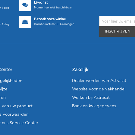
Livechat
Momenteel niet beschikbaar
 1 dag
Bezoek onze winkel
Bornholmstraat 8, Groningen
 1 dag
INSCHRIJVEN
Center
Zakelijk
gelijkheden
Dealer worden van Astrasat
ijze
Website voor de vakhandel
ren
Werken bij Astrasat
e van uw product
Bank en kvk gegevens
e voorwaarden
 ons Service Center