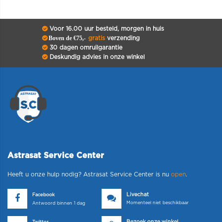
Voor 16.00 uur besteld, morgen in huis
Boven de €75,-
gratis
verzending
30 dagen omruilgarantie
Deskundig advies in onze winkel
Astrasat Service Center
Heeft u onze hulp nodig? Astrasat Service Center is nu
open
.
Livechat
Facebook
Momenteel niet beschikbaar
Antwoord binnen 1 dag