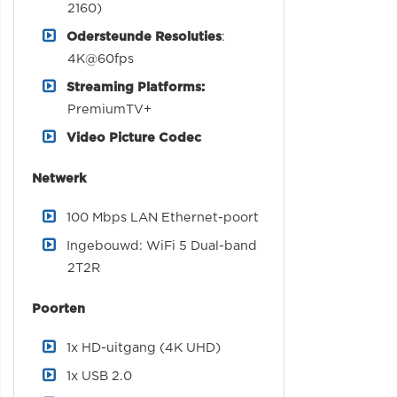
2160)
Odersteunde Resoluties
:
4K@60fps
Streaming Platforms:
PremiumTV+
Video Picture Codec
Netwerk
100 Mbps LAN Ethernet-poort
Ingebouwd: WiFi 5 Dual-band
2T2R
Poorten
1x HD-uitgang (4K UHD)
1x USB 2.0