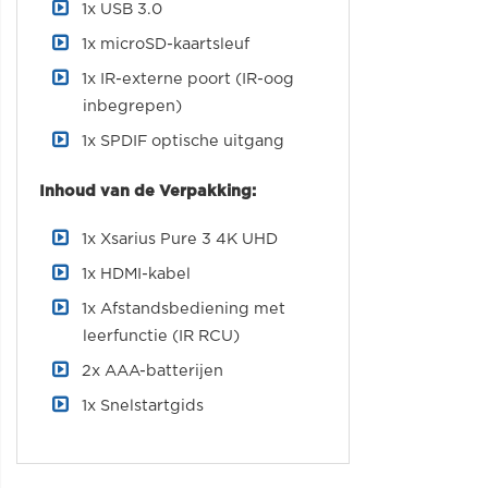
1x USB 3.0
1x microSD-kaartsleuf
1x IR-externe poort (IR-oog
inbegrepen)
1x SPDIF optische uitgang
Inhoud van de Verpakking:
1x Xsarius Pure 3 4K UHD
1x HDMI-kabel
1x Afstandsbediening met
leerfunctie (IR RCU)
2x AAA-batterijen
1x Snelstartgids