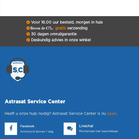
Voor 16.00 uur besteld, morgen in huis
Boven de €75,-
gratis
verzending
30 dagen omruilgarantie
Deskundig advies in onze winkel
Astrasat Service Center
Heeft u onze hulp nodig? Astrasat Service Center is nu
open
.
Livechat
Facebook
Momenteel niet beschikbaar
Antwoord binnen 1 dag