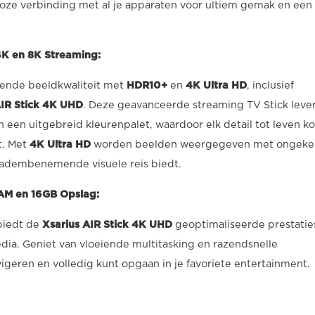
oze verbinding met al je apparaten voor ultiem gemak en een
4K en 8K Streaming:
fende beeldkwaliteit met
HDR10+
en
4K Ultra HD
, inclusief
IR Stick 4K UHD
. Deze geavanceerde streaming TV Stick leve
 een uitgebreid kleurenpalet, waardoor elk detail tot leven k
t. Met
4K Ultra HD
worden beelden weergegeven met ongek
adembenemende visuele reis biedt.
AM en 16GB Opslag:
biedt de
Xsarius AIR Stick 4K UHD
geoptimaliseerde prestatie
dia. Geniet van vloeiende multitasking en razendsnelle
geren en volledig kunt opgaan in je favoriete entertainment.