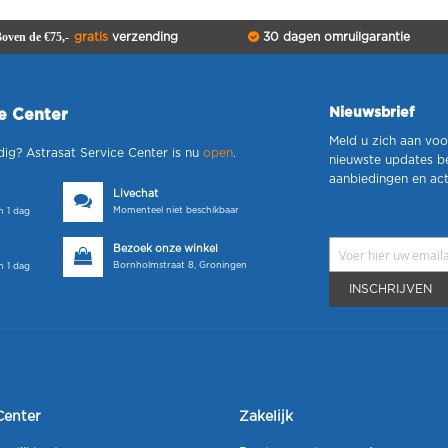
oven de €75,-
gratis
verzending
30 dagen omruilgarantie
Nieuwsbrief
ce Center
Meld u zich aan voo
dig? Astrasat Service Center is nu
open
.
nieuwste updates b
aanbiedingen en act
Livechat
Momenteel niet beschikbaar
 1 dag
Bezoek onze winkel
Bornholmstraat 8, Groningen
 1 dag
INSCHRIJVEN
Center
Zakelijk