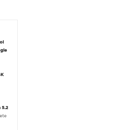
ol
gle
4K
 5.2
iete