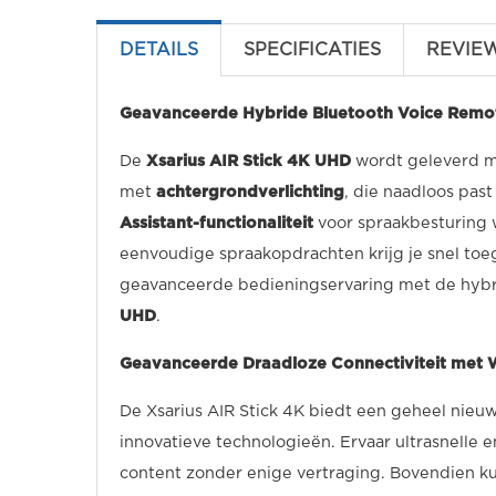
DETAILS
SPECIFICATIES
REVIE
Geavanceerde Hybride Bluetooth Voice Remote
De
Xsarius AIR Stick 4K UHD
wordt geleverd 
met
achtergrondverlichting
, die naadloos past
Assistant-functionaliteit
voor spraakbesturing 
eenvoudige spraakopdrachten krijg je snel toeg
geavanceerde bedieningservaring met de hybr
UHD
.
Geavanceerde Draadloze Connectiviteit met Wi
De Xsarius AIR Stick 4K biedt een geheel nieu
innovatieve technologieën. Ervaar ultrasnelle 
content zonder enige vertraging. Bovendien ku