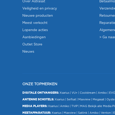
Over Astrasat
Betaalmo
Veiligheid en privacy
Verzendw
Nieuwe producten
Retourne
Meest verkocht
Reparati
Lopende acties
Algemen
Aanbiedingen
> Ga naar
Outlet Store
Nieuws
ONZE TOPMERKEN
DIGITALE ONTVANGERS:
Xsarius
|
VU+
| Coolstream |
Amiko
|
EV
ANTENNE SCHOTELS:
Xsarius
|
Selfsat
|
Maxview
|
Megasat
| Oyste
MEDIA PLAYERS:
Xsarius
|
Amiko
|
TVIP
|
MAG
Bekijk alle Media P
MEETAPPARATUUR:
Xsarius
|
Maxview
|
Satlink
|
Amiko
|
Venton
|
E