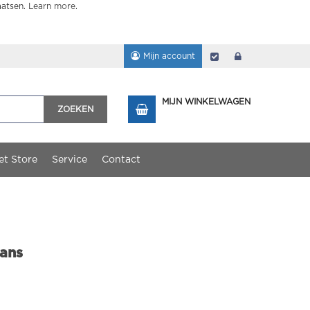
aatsen.
Learn more
.
Mijn account
Afrekenen
login
MIJN WINKELWAGEN
ZOEKEN
et Store
Service
Contact
Kans