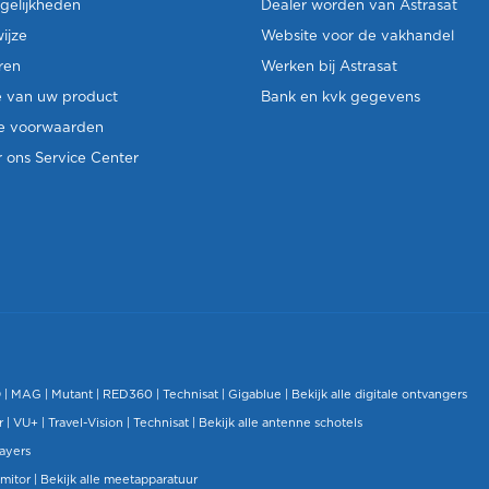
gelijkheden
Dealer worden van Astrasat
ijze
Website voor de vakhandel
ren
Werken bij Astrasat
e van uw product
Bank en kvk gegevens
e voorwaarden
 ons Service Center
O
|
MAG
|
Mutant
| RED360 |
Technisat
|
Gigablue
|
Bekijk alle digitale ontvangers
r |
VU+
|
Travel-Vision
|
Technisat
|
Bekijk alle antenne schotels
layers
mitor
|
Bekijk alle meetapparatuur