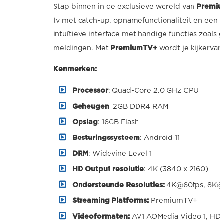
Stap binnen in de exclusieve wereld van
Premi
tv met catch-up, opnamefunctionaliteit en een
intuïtieve interface met handige functies zoa
meldingen. Met
PremiumTV+
wordt je kijkerva
Kenmerken:
Processor
: Quad-Core 2.0 GHz CPU
Geheugen
: 2GB DDR4 RAM
Opslag
: 16GB Flash
Besturingssysteem
: Android 11
DRM
: Widevine Level 1
HD Output resolutie
: 4K (3840 x 2160)
Ondersteunde Resoluties:
4K@60fps, 8K
Streaming Platforms:
PremiumTV+
Videoformaten:
AV1 AOMedia Video 1, H