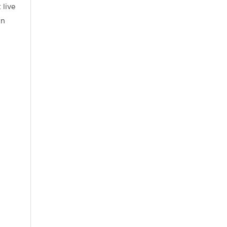
 live
en