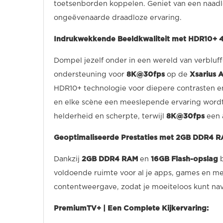
toetsenborden koppelen. Geniet van een naadl
ongeëvenaarde draadloze ervaring.
Indrukwekkende Beeldkwaliteit met HDR10+ 
Dompel jezelf onder in een wereld van verbluf
ondersteuning voor
8K@30fps
op de
Xsarius A
HDR10+ technologie voor diepere contrasten en
en elke scène een meeslepende ervaring word
helderheid en scherpte, terwijl
8K@30fps
een 
Geoptimaliseerde Prestaties met 2GB DDR4 R
Dankzij
2GB DDR4 RAM
en
16GB Flash-opslag
voldoende ruimte voor al je apps, games en me
contentweergave, zodat je moeiteloos kunt navi
PremiumTV+ | Een Complete Kijkervaring: