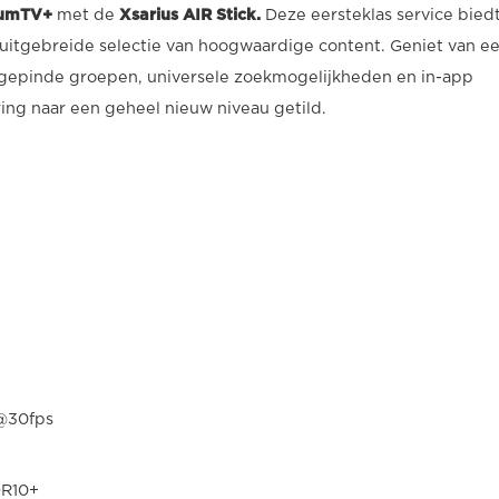
umTV+
met de
Xsarius AIR Stick.
Deze eersteklas service biedt
 uitgebreide selectie van hoogwaardige content. Geniet van e
ls gepinde groepen, universele zoekmogelijkheden en in-app
ring naar een geheel nieuw niveau getild.
@30fps
DR10+