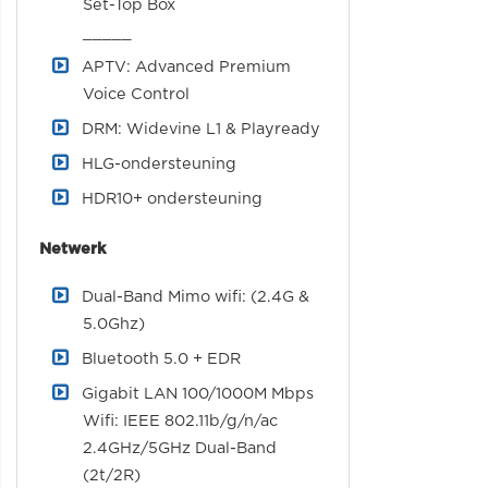
Set-Top Box
_____
APTV: Advanced Premium
Voice Control
DRM: Widevine L1 & Playready
HLG-ondersteuning
HDR10+ ondersteuning
Netwerk
Dual-Band Mimo wifi: (2.4G &
5.0Ghz)
Bluetooth 5.0 + EDR
Gigabit LAN 100/1000M Mbps
Wifi: IEEE 802.11b/g/n/ac
2.4GHz/5GHz Dual-Band
(2t/2R)