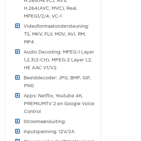
H.265(HEVC), AVS,
H.264(AVC, MVC), Real,
MPEG1/2/4, VC-1
Videoformaatondersteuning:
TS, MKV, FLV, MOV, AVI, RM,
MP4
Audio Decoding: MPEG-1 Layer
1,2,3(2-CH), MPEG-2 Layer 1,2,
HE AAC V1/V2
Beelddecoder: JPG, BMP, GIF,
PNG
Apps: Netflix, Youtube 4K,
PREMIUMTV 2 en Google Voice
Control
Stroomaansluiting:
Inputspanning: 12V/2A