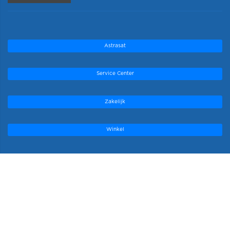
Astrasat
Service Center
Zakelijk
Winkel
Onze topmerken
.