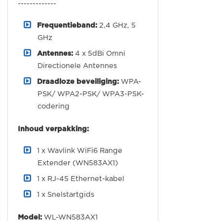
-------------
Frequentieband:
2,4 GHz, 5
GHz
Antennes:
4 x 5dBi Omni
Directionele Antennes
Draadloze beveiliging:
WPA-
PSK/ WPA2-PSK/ WPA3-PSK-
codering
Inhoud verpakking:
1 x Wavlink WiFi6 Range
Extender (WN583AX1)
1 x RJ-45 Ethernet-kabel
1 x Snelstartgids
Model:
WL-WN583AX1