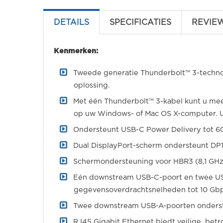
DETAILS
SPECIFICATIES
REVIE
Kenmerken:
Tweede generatie Thunderbolt™ 3-techno
oplossing.
Met één Thunderbolt™ 3-kabel kunt u mee
op uw Windows- of Mac OS X-computer. U
Ondersteunt USB-C Power Delivery tot 6
Dual DisplayPort-scherm ondersteunt DP
Schermondersteuning voor HBR3 (8,1 GHz
Eén downstream USB-C-poort en twee US
gegevensoverdrachtsnelheden tot 10 Gb
Twee downstream USB-A-poorten onderst
RJ45 Gigabit Ethernet biedt veilige, be