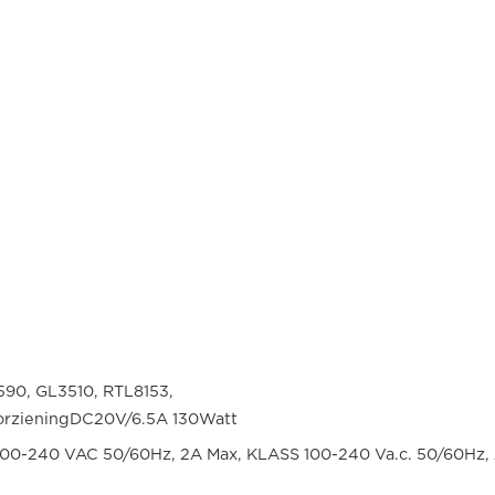
90, GL3510, RTL8153,
zieningDC20V/6.5A 130Watt
m100-240 VAC 50/60Hz, 2A Max, KLASS 100-240 Va.c. 50/60Hz,