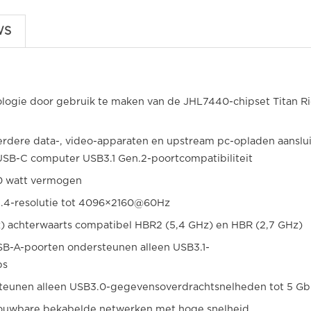
WS
logie door gebruik te maken van de JHL7440-chipset Titan R
rdere data-, video-apparaten en upstream pc-opladen aanslu
SB-C computer USB3.1 Gen.2-poortcompatibiliteit
0 watt vermogen
1.4-resolutie tot 4096×2160@60Hz
) achterwaarts compatibel HBR2 (5,4 GHz) en HBR (2,7 GHz)
B-A-poorten ondersteunen alleen USB3.1-
ps
eunen alleen USB3.0-gegevensoverdrachtsnelheden tot 5 Gb
trouwbare bekabelde netwerken met hoge snelheid