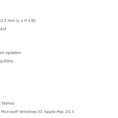
2,5 mm (L x H x B)
stof
eam opladen
8K@30Hz
S Stereo
 Microsoft Windows 10, Apple Mac OS X