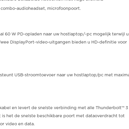
an combo-audioheadset, microfoonpoort.
l 60 W PD-opladen naar uw hostlaptop/-pc mogelijk terwijl 
Twee DisplayPort-video-uitgangen bieden u HD-definitie voor
steunt USB-stroomtoevoer naar uw hostlaptop/pc met maxima
kabel en levert de snelste verbinding met alle Thunderbolt™ 3
s het de snelste beschikbare poort met dataoverdracht tot
r video en data.