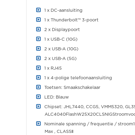
1 x DC-aansluiting
1 x Thunderbolt™ 3-poort
2 x Displaypoort
1 x USB-C (10G)
2 x USB-A (10G)
2 x USB-A (5G)
1 x RJ45
1 x 4-polige telefoonaansluiting
Toetsen: Smaakschakelaar
LED: Blauw
Chipset: JHL7440, CCG5, VMM5320, GL35
ALC4040FlashW25X20CLSNIGStroomvoor
Nominale spanning / frequentie / stroo
Max , CLASSⅡ