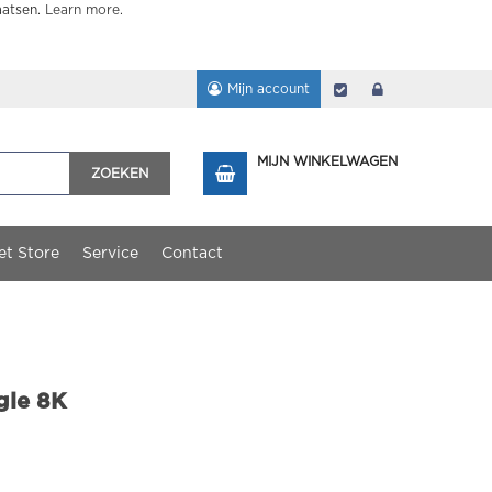
aatsen.
Learn more
.
Mijn account
Afrekenen
login
MIJN WINKELWAGEN
ZOEKEN
et Store
Service
Contact
gle 8K