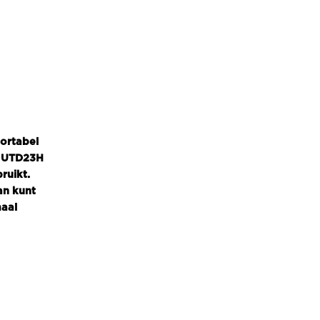
fortabel
t UTD23H
ruikt.
an kunt
maal