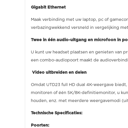
Gigabit Ethernet
Maak verbinding met uw laptop, pc of gamecon
verbazingwekkend versneld in vergelijking me
Twee in één audio-uitgang en microfoon in po
U kunt uw headset plaatsen en genieten van pra
een combo-audiopoort maakt de audioverbind
Video uitbreiden en delen
Omdat UTD23 full HD dual 4K-weergave biedt,
monitoren of één 5K/8K-definitiemonitor, u kun
houden, enz. met meerdere weergavemodi (uit
Technische Specificaties:
Poorten: