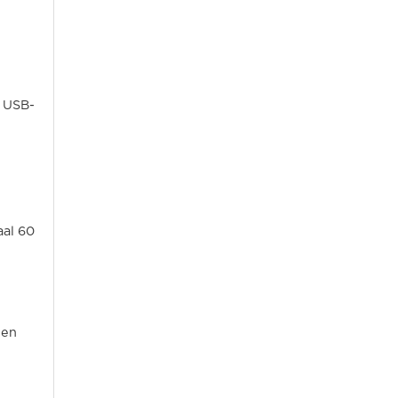
u USB-
al 60
 en