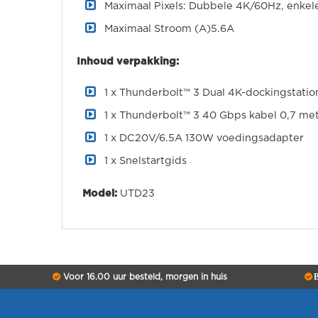
Maximaal Pixels: Dubbele 4K/60Hz, enke
Maximaal Stroom (A)5.6A
Inhoud verpakking:
1 x Thunderbolt™ 3 Dual 4K-dockingstat
1 x Thunderbolt™ 3 40 Gbps kabel 0,7 me
1 x DC20V/6.5A 130W voedingsadapter
1 x Snelstartgids
Model:
UTD23
Voor 16.00 uur besteld, morgen in huis
B