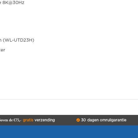
le 8K@30Hz
ion (WL-UTD23H)
ter
oven de €75,-
gratis
verzending
30 dagen omruilgarantie