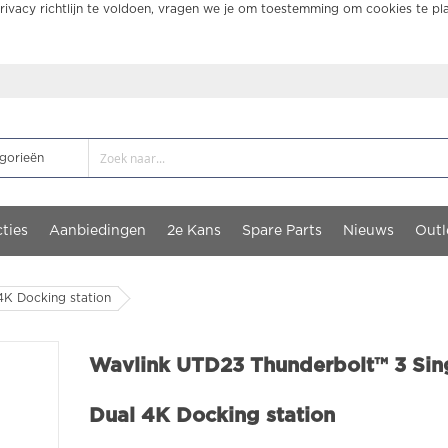
ivacy richtlijn te voldoen, vragen we je om toestemming om cookies te pl
ties
Aanbiedingen
2e Kans
Spare Parts
Nieuws
Outl
4K Docking station
Wavlink UTD23 Thunderbolt™ 3 Sin
Dual 4K Docking station