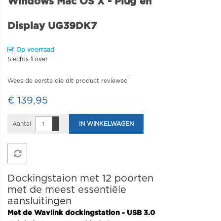
Windows Mac OS X - Plug en
Display UG39DK7
Op voorraad
Slechts
1
over
Wees de eerste die dit product reviewed
€ 139,95
Aantal
IN WINKELWAGEN
Dockingstaion met 12 poorten
met de meest essentiële
aansluitingen
Met de Wavlink dockingstation - USB 3.0