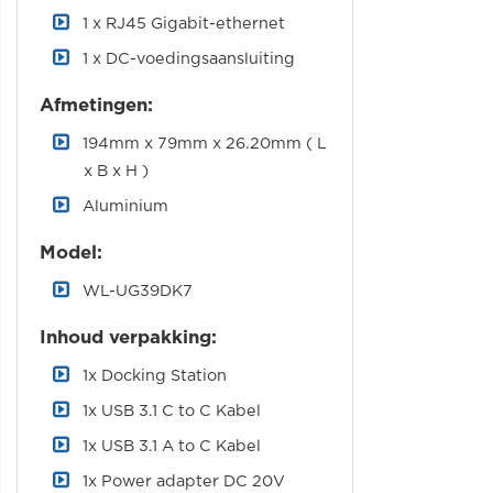
1 x RJ45 Gigabit-ethernet
1 x DC-voedingsaansluiting
Afmetingen:
194mm x 79mm x 26.20mm ( L
x B x H )
Aluminium
Model:
WL-UG39DK7
Inhoud verpakking:
1x Docking Station
1x USB 3.1 C to C Kabel
1x USB 3.1 A to C Kabel
1x Power adapter DC 20V