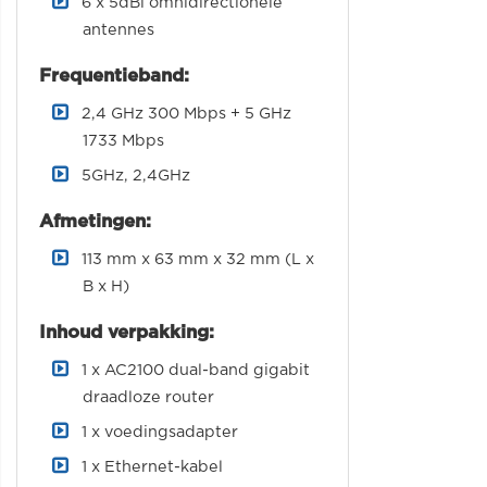
6 x 5dBi omnidirectionele
antennes
Frequentieband:
2,4 GHz 300 Mbps + 5 GHz
1733 Mbps
5GHz, 2,4GHz
Afmetingen:
113 mm x 63 mm x 32 mm (L x
B x H)
Inhoud verpakking:
1 x AC2100 dual-band gigabit
draadloze router
1 x voedingsadapter
1 x Ethernet-kabel