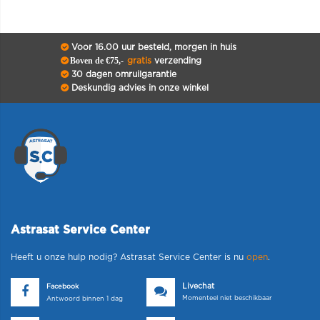
Voor 16.00 uur besteld, morgen in huis
Boven de €75,-
gratis
verzending
30 dagen omruilgarantie
Deskundig advies in onze winkel
Astrasat Service Center
Heeft u onze hulp nodig? Astrasat Service Center is nu
open
.
Livechat
Facebook
Momenteel niet beschikbaar
Antwoord binnen 1 dag