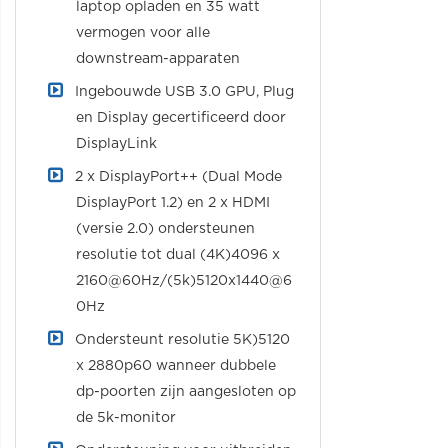
laptop opladen en 35 watt
vermogen voor alle
downstream-apparaten
Ingebouwde USB 3.0 GPU, Plug
en Display gecertificeerd door
DisplayLink
2 x DisplayPort++ (Dual Mode
DisplayPort 1.2) en 2 x HDMI
(versie 2.0) ondersteunen
resolutie tot dual (4K)4096 x
2160@60Hz/(5k)5120x1440@6
0Hz
Ondersteunt resolutie 5K)5120
x 2880p60 wanneer dubbele
dp-poorten zijn aangesloten op
de 5k-monitor