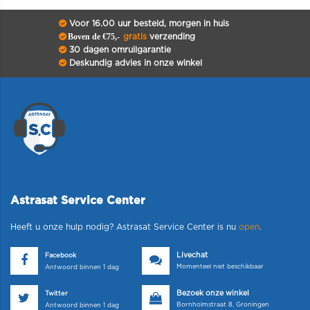
Voor 16.00 uur besteld, morgen in huis
Boven de €75,-
gratis
verzending
30 dagen omruilgarantie
Deskundig advies in onze winkel
Astrasat Service Center
Heeft u onze hulp nodig? Astrasat Service Center is nu
open
.
Livechat
Facebook
Momenteel niet beschikbaar
Antwoord binnen 1 dag
Bezoek onze winkel
Twitter
Bornholmstraat 8, Groningen
Antwoord binnen 1 dag