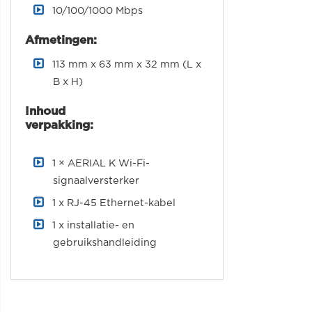
10/100/1000 Mbps
Afmetingen:
113 mm x 63 mm x 32 mm (L x
B x H)
Inhoud
verpakking:
1 × AERIAL K Wi-Fi-
signaalversterker
1 x RJ-45 Ethernet-kabel
1 x installatie- en
gebruikshandleiding