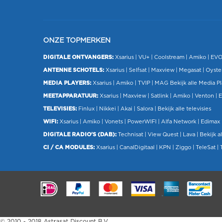
ONZE TOPMERKEN
DIGITALE ONTVANGERS:
Xsarius
|
VU+
| Coolstream |
Amiko
|
EV
ANTENNE SCHOTELS:
Xsarius
|
Selfsat
|
Maxview
|
Megasat
| Oyste
MEDIA PLAYERS:
Xsarius
|
Amiko
|
TVIP
|
MAG
Bekijk alle Media P
MEETAPPARATUUR:
Xsarius
|
Maxview
|
Satlink
|
Amiko
|
Venton
|
E
TELEVISIES:
Finlux
| Nikkei |
Akai
|
Salora
|
Bekijk alle televisies
WIFI:
Xsarius
|
Amiko
|
Vonets
|
PowerWIFI
|
Alfa Network
|
Edimax
DIGITALE RADIO'S (DAB):
Technisat
|
View Quest
|
Lava
|
Bekijk al
CI / CA MODULES:
Xsarius
|
CanalDigitaal
|
KPN
|
Ziggo
|
TeleSat
|
.
© 2010 - 2018 Astrasat Discount B.V.