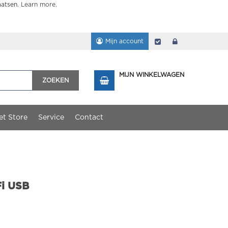
aatsen.
Learn more
.
Mijn account
Afrekenen
login
MIJN WINKELWAGEN
ZOEKEN
et Store
Service
Contact
Fi USB