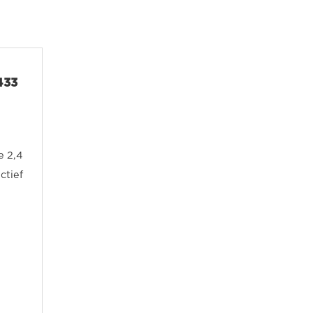
433
e 2,4
ctief