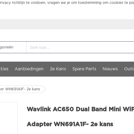
ivacy richtlijn te voldoen, vragen we je om toestemming om cookies te pl
ties
Aanbiedingen
2e Kans
Spare Parts
Nieuws
Outl
ter WN691A1F- 2e kans
Wavlink AC650 Dual Band Mini Wi
Adapter WN691A1F- 2e kans