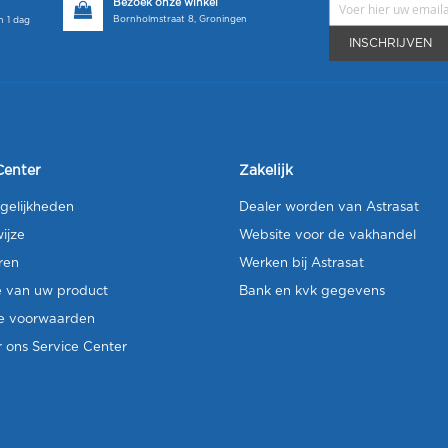
Bezoek onze winkel
Bornholmstraat 8, Groningen
 1 dag
INSCHRIJVEN
Center
Zakelijk
gelijkheden
Dealer worden van Astrasat
ijze
Website voor de vakhandel
ren
Werken bij Astrasat
e van uw product
Bank en kvk gegevens
e voorwaarden
 ons Service Center