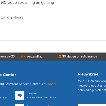
je HD video streaming en gaming
OS X (driver)
oven de €75,-
gratis
verzending
30 dagen omruilgarantie
Nieuwsbrief
ce Center
Meld u zich aan voo
dig? Astrasat Service Center is nu
open
.
nieuwste updates b
aanbiedingen en act
Livechat
Momenteel niet beschikbaar
 1 dag