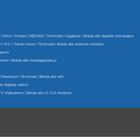
O
|
MAG
|
Mutant
| RED360 |
Technisat
|
Gigablue
|
Bekijk alle digitale ontvangers
r |
VU+
|
Travel-Vision
|
Technisat
|
Bekijk alle antenne schotels
layers
mitor
|
Bekijk alle meetapparatuur
| Maximum |
Technisat
|
Bekijk alle wifi
le digitale radio's
TV Vlaanderen
|
Bekijk alle CI /CA modules