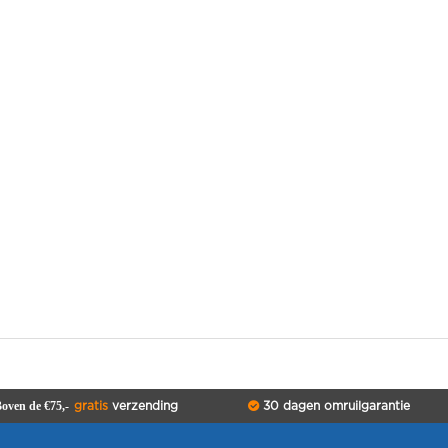
oven de €75,-
gratis
verzending
30 dagen omruilgarantie