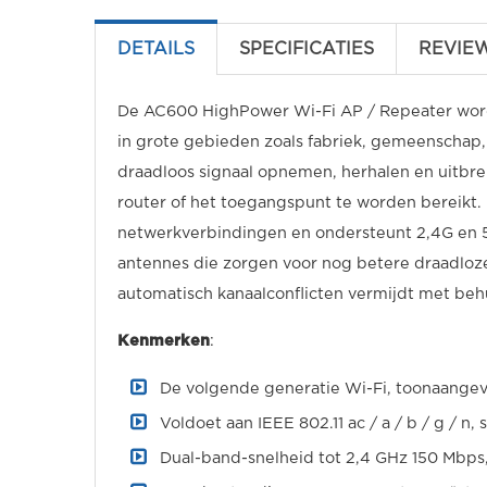
DETAILS
SPECIFICATIES
REVIE
De AC600 HighPower Wi-Fi AP / Repeater wordt 
in grote gebieden zoals fabriek, gemeenschap,
draadloos signaal opnemen, herhalen en uitbre
router of het toegangspunt te worden bereikt.
netwerkverbindingen en ondersteunt 2,4G en 5
antennes die zorgen voor nog betere draadloze 
automatisch kanaalconflicten vermijdt met behu
Kenmerken
:
De volgende generatie Wi-Fi, toonaangev
Voldoet aan IEEE 802.11 ac / a / b / g / n,
Dual-band-snelheid tot 2,4 GHz 150 Mbp