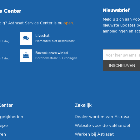
Nieuwsbrief
ce Center
Meld u zich aan voo
dig? Astrasat Service Center is nu
open
.
nieuwste updates b
aanbiedingen en act
Livechat
Momenteel niet beschikbaar
 1 dag
Bezoek onze winkel
Bornholmstraat 8, Groningen
 1 dag
INSCHRIJVEN
Center
Zakelijk
gelijkheden
Dealer worden van Astrasat
ijze
Website voor de vakhandel
ren
Werken bij Astrasat