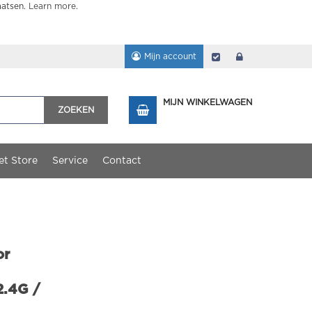
aatsen.
Learn more
.
Mijn account
Afrekenen
login
MIJN WINKELWAGEN
ZOEKEN
et Store
Service
Contact
or
2.4G /