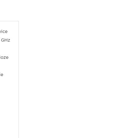
vice
5 GHz
loze
ie