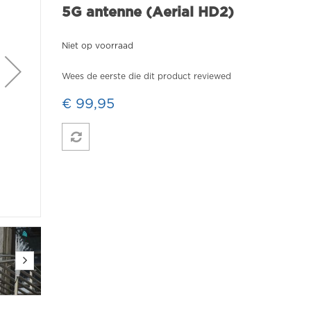
5G antenne (Aerial HD2)
Niet op voorraad
Wees de eerste die dit product reviewed
€ 99,95