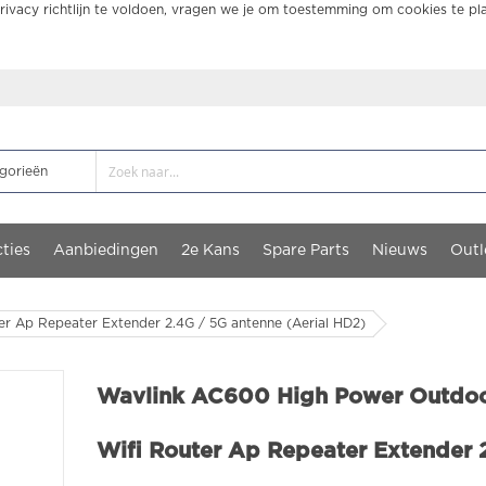
ivacy richtlijn te voldoen, vragen we je om toestemming om cookies te pl
ties
Aanbiedingen
2e Kans
Spare Parts
Nieuws
Outl
r Ap Repeater Extender 2.4G / 5G antenne (Aerial HD2)
Wavlink AC600 High Power Outdo
Wifi Router Ap Repeater Extender 