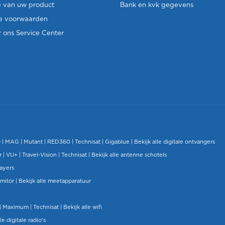
e van uw product
Bank en kvk gegevens
e voorwaarden
 ons Service Center
O
|
MAG
|
Mutant
| RED360 |
Technisat
|
Gigablue
|
Bekijk alle digitale ontvangers
r |
VU+
|
Travel-Vision
|
Technisat
|
Bekijk alle antenne schotels
layers
mitor
|
Bekijk alle meetapparatuur
| Maximum |
Technisat
|
Bekijk alle wifi
le digitale radio's