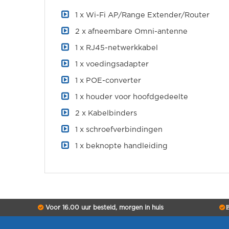
1 x Wi-Fi AP/Range Extender/Router
2 x afneembare Omni-antenne
1 x RJ45-netwerkkabel
1 x voedingsadapter
1 x POE-converter
1 x houder voor hoofdgedeelte
2 x Kabelbinders
1 x schroefverbindingen
1 x beknopte handleiding
Voor 16.00 uur besteld, morgen in huis
B