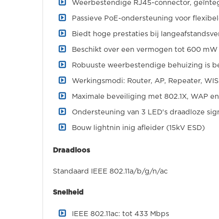
Weerbestendige RJ45-connector, geïnteg
Passieve PoE-ondersteuning voor flexibe
Biedt hoge prestaties bij langeafstandsve
Beschikt over een vermogen tot 600 mW
Robuuste weerbestendige behuizing is b
Werkingsmodi: Router, AP, Repeater, WI
Maximale beveiliging met 802.1X, WAP 
Ondersteuning van 3 LED's draadloze sig
Bouw lightnin inig afleider (15kV ESD)
Draadloos
Standaard IEEE 802.11a/b/g/n/ac
Snelheid
IEEE 802.11ac: tot 433 Mbps