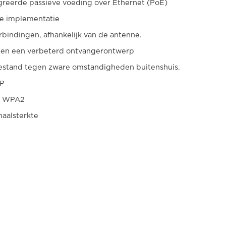
reerde passieve voeding over Ethernet (PoE)
le implementatie
rbindingen, afhankelijk van de antenne.
 en een verbeterd ontvangerontwerp
estand tegen zware omstandigheden buitenshuis.
SP
en WPA2
naalsterkte