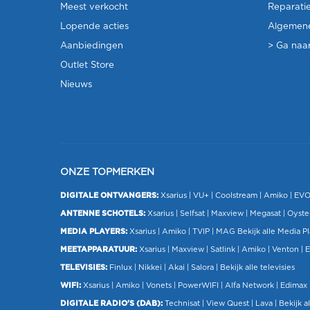
Meest verkocht
Reparati
Lopende acties
Algemen
Aanbiedingen
> Ga naar
Outlet Store
Nieuws
ONZE TOPMERKEN
DIGITALE ONTVANGERS:
Xsarius
|
VU+
| Coolstream |
Amiko
|
EV
ANTENNE SCHOTELS:
Xsarius
|
Selfsat
|
Maxview
|
Megasat
| Oyste
MEDIA PLAYERS:
Xsarius
|
Amiko
|
TVIP
|
MAG
Bekijk alle Media P
MEETAPPARATUUR:
Xsarius
|
Maxview
|
Satlink
|
Amiko
|
Venton
|
E
TELEVISIES:
Finlux
| Nikkei |
Akai
|
Salora
|
Bekijk alle televisies
WIFI:
Xsarius
|
Amiko
|
Vonets
|
PowerWIFI
|
Alfa Network
|
Edimax
DIGITALE RADIO'S (DAB):
Technisat
|
View Quest
|
Lava
|
Bekijk al