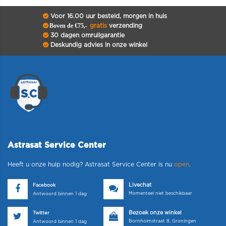
Voor 16.00 uur besteld, morgen in huis
Boven de €75,-
gratis
verzending
30 dagen omruilgarantie
Deskundig advies in onze winkel
Astrasat Service Center
Heeft u onze hulp nodig? Astrasat Service Center is nu
open
.
Livechat
Facebook
Momenteel niet beschikbaar
Antwoord binnen 1 dag
Bezoek onze winkel
Twitter
Bornholmstraat 8, Groningen
Antwoord binnen 1 dag