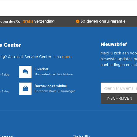
oven de €75,-
gratis
verzending
30 dagen omruilgarantie
Nieuwsbrief
ce Center
Meld u zich aan voo
dig? Astrasat Service Center is nu
open
.
nieuwste updates b
aanbiedingen en act
Livechat
Momenteel niet beschikbaar
 1 dag
Bezoek onze winkel
Bornholmstraat 8, Groningen
 1 dag
INSCHRIJVEN