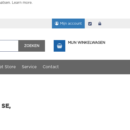
aatsen.
Learn more
.
Mijn account
Afrekenen
login
MIJN WINKELWAGEN
ZOEKEN
et Store
Service
Contact
 SE,