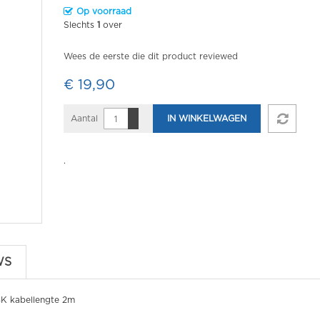
Op voorraad
Slechts
1
over
Wees de eerste die dit product reviewed
€ 19,90
Aantal
IN WINKELWAGEN
.
WS
4K kabellengte 2m