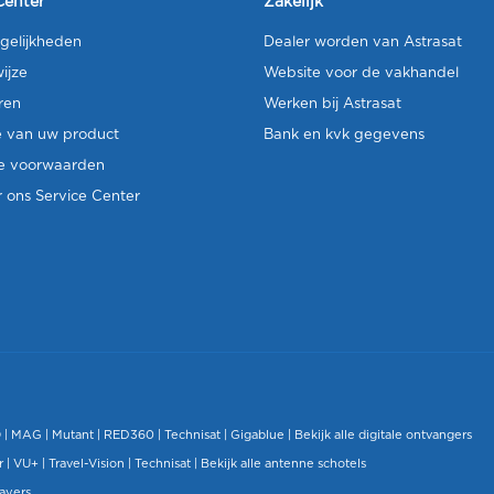
Center
Zakelijk
gelijkheden
Dealer worden van Astrasat
ijze
Website voor de vakhandel
ren
Werken bij Astrasat
e van uw product
Bank en kvk gegevens
e voorwaarden
 ons Service Center
O
|
MAG
|
Mutant
| RED360 |
Technisat
|
Gigablue
|
Bekijk alle digitale ontvangers
r |
VU+
|
Travel-Vision
|
Technisat
|
Bekijk alle antenne schotels
layers