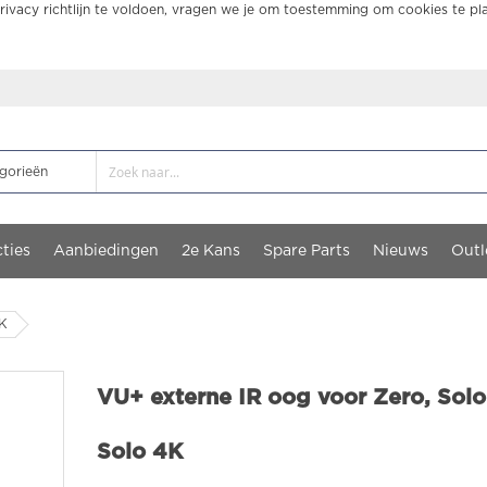
ivacy richtlijn te voldoen, vragen we je om toestemming om cookies te pl
ties
Aanbiedingen
2e Kans
Spare Parts
Nieuws
Outl
4K
VU+ externe IR oog voor Zero, Solo
Solo 4K