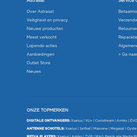
Astrasat
Service 
Over Astrasat
Betaalmo
Veiligheid en privacy
Verzendw
Nieuwe producten
Retourne
Meest verkocht
Reparati
Lopende acties
Algemen
Aanbiedingen
> Ga naar
Outlet Store
Nieuws
ONZE TOPMERKEN
DIGITALE ONTVANGERS:
Xsarius
|
VU+
| Coolstream |
Amiko
|
EV
ANTENNE SCHOTELS:
Xsarius
|
Selfsat
|
Maxview
|
Megasat
| Oyste
MEDIA PLAYERS:
Xsarius
|
Amiko
|
TVIP
|
MAG
Bekijk alle Media P