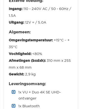
Externe voeding:
Ingang:
110 - 240V AC / 50 - 60Hz /
1.5A
Uitgang:
12V = / 5.0A
Algemeen:
Omgevingstemperatuur:
+15°C ~ +
35°C
Vochtigheid:
<80%
Afmetingen (bxdxh):
310 mm x 255
mm x 68 mm
Gewicht:
2,9 kg
Leveringsomvang:
1x VU + Duo 4K SE UHD-
ontvanger
1x Bluetooth