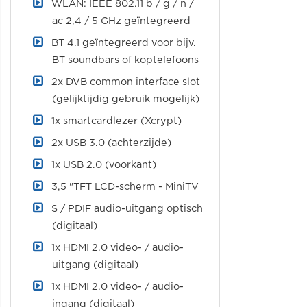
WLAN: IEEE 802.11 b / g / n /
ac 2,4 / 5 GHz geïntegreerd
BT 4.1 geïntegreerd voor bijv.
BT soundbars of koptelefoons
2x DVB common interface slot
(gelijktijdig gebruik mogelijk)
1x smartcardlezer (Xcrypt)
2x USB 3.0 (achterzijde)
1x USB 2.0 (voorkant)
3,5 "TFT LCD-scherm - MiniTV
S / PDIF audio-uitgang optisch
(digitaal)
1x HDMI 2.0 video- / audio-
uitgang (digitaal)
1x HDMI 2.0 video- / audio-
ingang (digitaal)