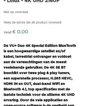
- Linux - 4K UHD 2160P
Niet op voorraad
Wees de eerste die dit product reviewed
€ 0,00
De VU+ Duo 4K Special Edition BlueTooth
is een hoogwaardige satelliet en/of
kabel, terrestrial ontvanger en voldoet
aan de verwachtingen van de meest
veeleisende gebruiker. De 4K SE BT
beschikt over twee plug & play tuners,
een supersnelle processor, H.265 HEVC,
HDMI IN en OUT, dual-band WiFi en
Bluetooth 4.1, top specificaties met de
laatste techniek voor de ultieme 4K UHD
ervaring. Door de vele applicaties en
open-source software is de veelheid aan