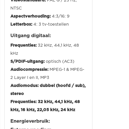
Videostandaard:
PAL G / 25 Hz,
NTSC
Aspectverhouding:
4:3/16: 9
Letterbox:
4: 3 tv-toestellen
Uitgang digitaal:
Frequenties:
32 kHz, 44,1 kHz, 48
kHz
S/PDIF-uitgang:
optisch (AC3)
Audiocompressie:
MPEG-1 & MPEG-
2 Layer I en II, MP3
Audiomodus: dubbel (hoofd / sub),
stereo
Frequenties:
32 kHz, 44,1 kHz, 48
kHz, 16 kHz, 22,05 kHz, 24 kHz
Energieverbruik: