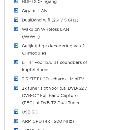
HDMI 2.0-ingang
Gigabit LAN
DualBand wifi (2,4 / 5 GHz)
Wake on Wireless LAN
(WoWL)
Gelijktijdige decodering van 2
CI-modules
BT 4.1 voor b.v. BT soundbars of
koptelefoons
3,5 "TFT LCD-scherm - MiniTV
2x tuner slot voor o.a. DVB-S2 /
DVB-C * Full Band Capture
(FBC) of DVB-T2 Dual Tuner
USB 3.0
ARM CPU (4x 1.500 MHz)