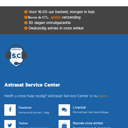
Voor 16.00 uur besteld, morgen in huis
Boven de €75,-
gratis
verzending
30 dagen omruilgarantie
Deskundig advies in onze winkel
Astrasat Service Center
Heeft u onze hulp nodig? Astrasat Service Center is nu
open
.
Livechat
Facebook
Momenteel niet beschikbaar
Antwoord binnen 1 dag
Bezoek onze winkel
Twitter