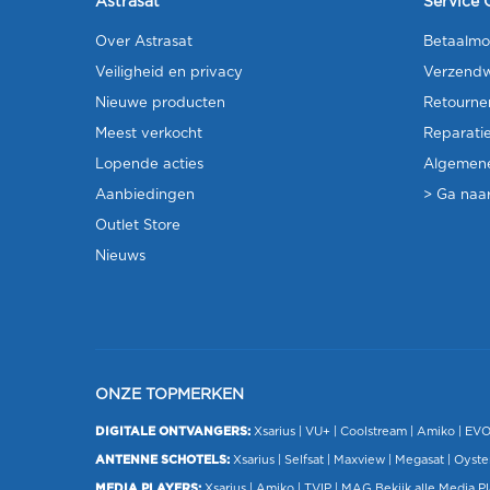
Astrasat
Service 
Over Astrasat
Betaalmo
Veiligheid en privacy
Verzendw
Nieuwe producten
Retourne
Meest verkocht
Reparati
Lopende acties
Algemen
Aanbiedingen
> Ga naar
Outlet Store
Nieuws
ONZE TOPMERKEN
DIGITALE ONTVANGERS:
Xsarius
|
VU+
| Coolstream |
Amiko
|
EV
ANTENNE SCHOTELS:
Xsarius
|
Selfsat
|
Maxview
|
Megasat
| Oyste
MEDIA PLAYERS:
Xsarius
|
Amiko
|
TVIP
|
MAG
Bekijk alle Media P