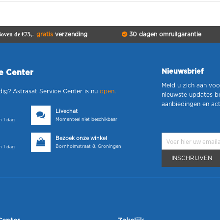
oven de €75,-
gratis
verzending
30 dagen omruilgarantie
Nieuwsbrief
ce Center
Meld u zich aan voo
dig? Astrasat Service Center is nu
open
.
nieuwste updates b
aanbiedingen en act
Livechat
Momenteel niet beschikbaar
 1 dag
Bezoek onze winkel
Bornholmstraat 8, Groningen
 1 dag
INSCHRIJVEN