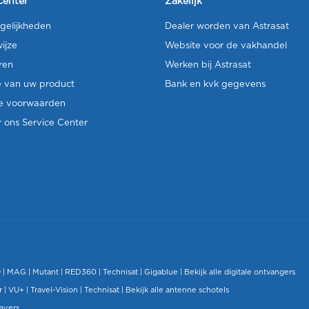
Center
Zakelijk
gelijkheden
Dealer worden van Astrasat
ijze
Website voor de vakhandel
ren
Werken bij Astrasat
e van uw product
Bank en kvk gegevens
e voorwaarden
 ons Service Center
O
|
MAG
|
Mutant
| RED360 |
Technisat
|
Gigablue
|
Bekijk alle digitale ontvangers
r |
VU+
|
Travel-Vision
|
Technisat
|
Bekijk alle antenne schotels
layers