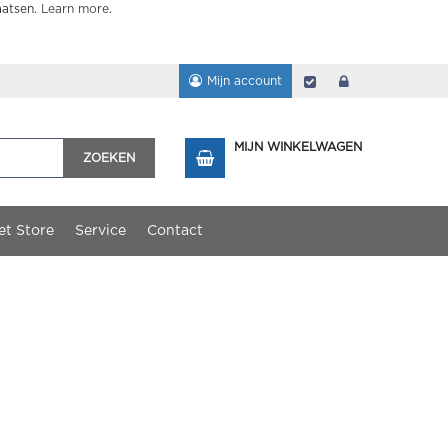
aatsen.
Learn more
.
Mijn account
Afrekenen
login
MIJN WINKELWAGEN
ZOEKEN
et Store
Service
Contact