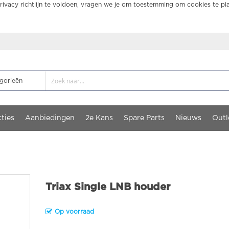
ivacy richtlijn te voldoen, vragen we je om toestemming om cookies te pl
ties
Aanbiedingen
2e Kans
Spare Parts
Nieuws
Outl
Triax Single LNB houder
Op voorraad