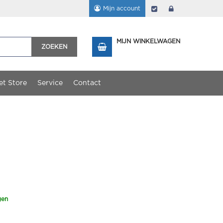
Mijn account
Afrekenen
login
MIJN WINKELWAGEN
ZOEKEN
et Store
Service
Contact
gen