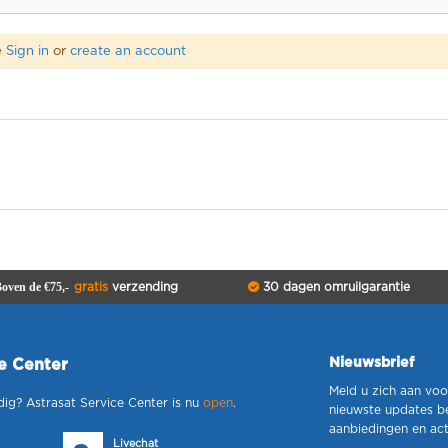
e
Sign in
or
create an account
oven de €75,-
gratis
verzending
30 dagen omruilgarantie
Nieuwsbrief
ce Center
Meld u zich aan voo
dig? Astrasat Service Center is nu
open
.
nieuwste updates b
aanbiedingen en act
Livechat