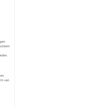
rgen
systeem
eden.
en.
orm van