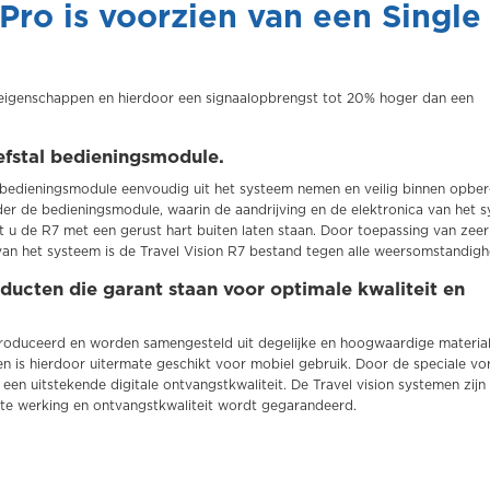
Pro is voorzien van een Single
 eigenschappen en hierdoor een signaalopbrengst tot 20% hoger dan een
iefstal bedieningsmodule.
de bedieningsmodule eenvoudig uit het systeem nemen en veilig binnen opbe
onder de bedieningsmodule, waarin de aandrijving en de elektronica van het 
t u de R7 met een gerust hart buiten laten staan. Door toepassing van zeer
van het systeem is de Travel Vision R7 bestand tegen alle weersomstandigh
oducten die garant staan voor optimale kwaliteit en
oduceerd en worden samengesteld uit degelijke en hoogwaardige material
en is hierdoor uitermate geschikt voor mobiel gebruik. Door de speciale v
en uitstekende digitale ontvangstkwaliteit. De Travel vision systemen zijn
cte werking en ontvangstkwaliteit wordt gegarandeerd.