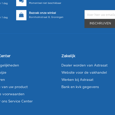
Momenteel niet beschikbaar
 1 dag
Bezoek onze winkel
Bornholmstraat 8, Groningen
 1 dag
INSCHRIJVEN
Center
Zakelijk
gelijkheden
Dealer worden van Astrasat
ijze
Website voor de vakhandel
ren
Werken bij Astrasat
e van uw product
Bank en kvk gegevens
e voorwaarden
 ons Service Center