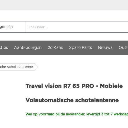
ties
Aanbiedingen
2e Kans
Spare Parts
Nieuws
Outl
sche schotelantenne
Travel vision R7 65 PRO - Mobiele
Volautomatische schotelantenne
Wel op voorraad bij de leverancier, levertijd 3 tot 7 werkda