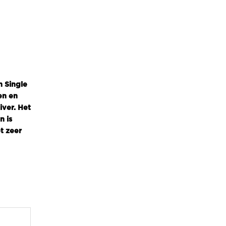
n Single
en en
iver. Het
n is
t zeer