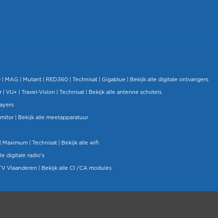
O
|
MAG
|
Mutant
| RED360 |
Technisat
|
Gigablue
|
Bekijk alle digitale ontvangers
r |
VU+
|
Travel-Vision
|
Technisat
|
Bekijk alle antenne schotels
layers
mitor
|
Bekijk alle meetapparatuur
| Maximum |
Technisat
|
Bekijk alle wifi
le digitale radio's
TV Vlaanderen
|
Bekijk alle CI /CA modules