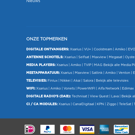
Nieuws
ONZE TOPMERKEN
DIGITALE ONTVANGERS:
Xsarius
|
VU+
| Coolstream |
Amiko
|
EV
ANTENNE SCHOTELS:
Xsarius
|
Selfsat
|
Maxview
|
Megasat
| Oyste
MEDIA PLAYERS:
Xsarius
|
Amiko
|
TVIP
|
MAG
Bekijk alle Media P
MEETAPPARATUUR:
Xsarius
|
Maxview
|
Satlink
|
Amiko
|
Venton
|
E
TELEVISIES:
Finlux
| Nikkei |
Akai
|
Salora
|
Bekijk alle televisies
WIFI:
Xsarius
|
Amiko
|
Vonets
|
PowerWIFI
|
Alfa Network
|
Edimax
DIGITALE RADIO'S (DAB):
Technisat
|
View Quest
|
Lava
|
Bekijk al
CI / CA MODULES:
Xsarius
|
CanalDigitaal
|
KPN
|
Ziggo
|
TeleSat
|
.