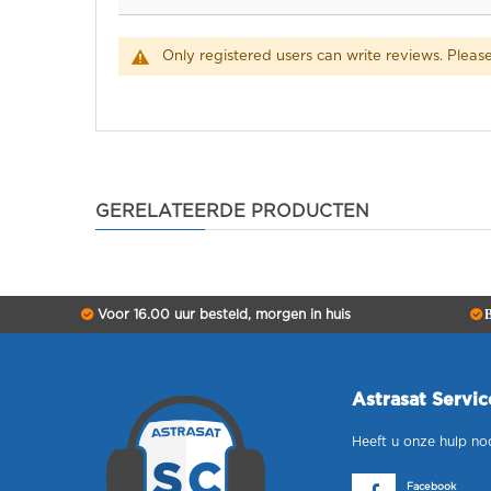
Only registered users can write reviews. Pleas
GERELATEERDE PRODUCTEN
Voor 16.00 uur besteld, morgen in huis
B
Astrasat Servi
Heeft u onze hulp no
Facebook